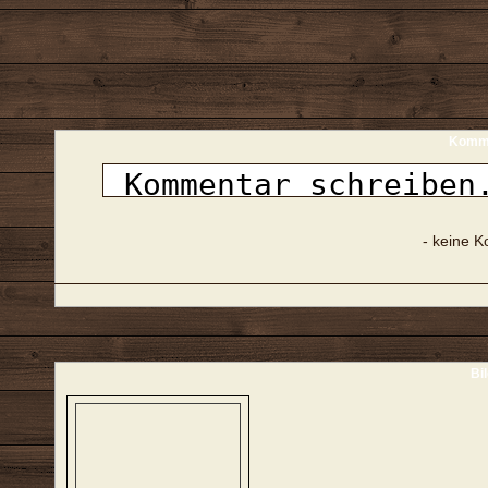
Komme
- keine 
Bi