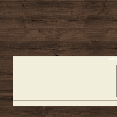
Wer w