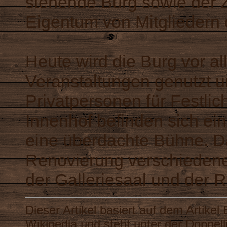
stehende Burg sowie der Z
Eigentum von Mitgliedern 
Heute wird die Burg vor all
Veranstaltungen genutzt 
Privatpersonen für Festli
Innenhof befinden sich ei
eine überdachte Bühne. D
Renovierung verschiedene
der Galleriesaal und der R
Dieser Artikel basiert auf dem Artikel
Wikipedia
und steht unter der Doppel