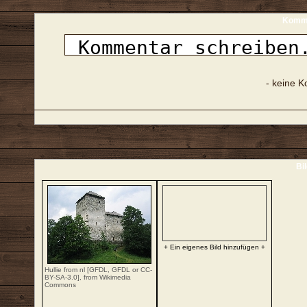
Komme
- keine 
Bi
+ Ein eigenes Bild hinzufügen +
Hullie
from
nl
[
GFDL
,
GFDL
or
CC-
BY-SA-3.0
],
from Wikimedia
Commons