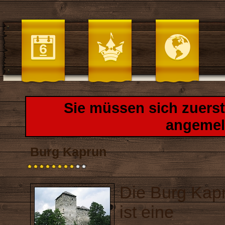
Sie müssen sich zuers
angemel
Burg Kaprun
Die Burg Kap
ist eine