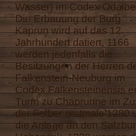
Wasser) im Codex Odalber
Die Erbauung der Burg
Kaprun wird auf das 12.
Jahrhundert datiert, 1166
werden jedenfalls die
Besitzungen der Herren d
Falkenstein-Neuburg im
Codex Falkensteinensis er
Turm zu Chaprunne im Zu
der Felber erstmals 1280 u
die Anlage an den Salzbur