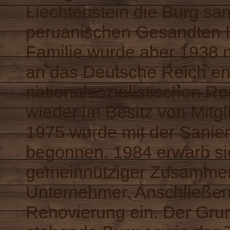
Liechtenstein die Burg sa
peruanischen Gesandten H
Familie wurde aber 1938 
an das Deutsche Reich en
nationalsozialistischen R
wieder im Besitz von Mitgl
1975 wurde mit der Sanier
begonnen. 1984 erwarb sie
gemeinnütziger Zusamme
Unternehmer. Anschließend
Renovierung ein. Der Gru