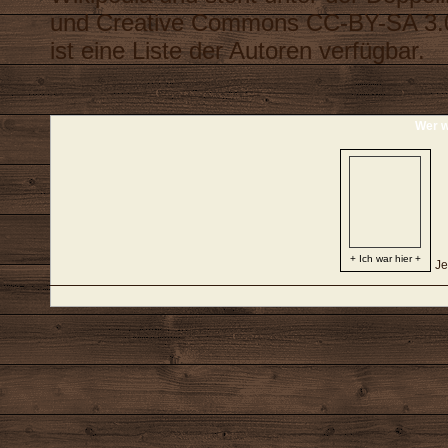
und
Creative Commons CC-BY-SA 3.
ist eine
Liste der Autoren
verfügbar.
Wer w
+ Ich war hier +
Je