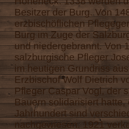
Hoheneck. 1338 werden di
Besitzer der Burg. Von 148
erzbischöflichen Pflegeger
Burg im Zuge der Salzbur
und niedergebrannt. Von 1
salzburgische Pfleger Jos
im heutigen Grundriss aus
Erzbischof Wolf Dietrich 
Pfleger Caspar Vogl, der 
Bauern solidarisiert hatte
Jahrhundert sind verschi
nachgewiesen. 1921 verkau