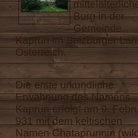
mittelalterlich
Burg in der
Hullie
from
nl
[
GFDL
,
GFDL
or
CC-
BY-SA-3.0
],
from Wikimedia
Commons
Gemeinde
Kaprun im Salzburger Lan
Österreich.
Die erste urkundliche
Erwähnung des Namens
Kaprun erfolgt am 9. Febr
931 mit dem keltischen
Namen Chataprunnin (wil