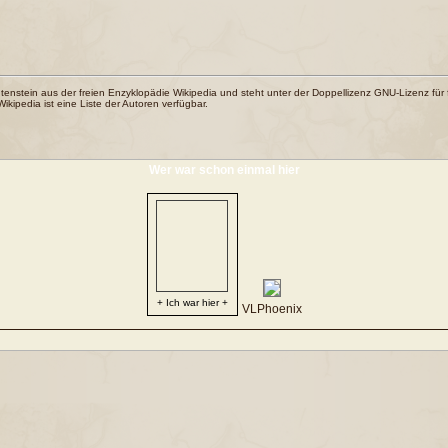
tenstein
aus der freien Enzyklopädie
Wikipedia
und steht unter der Doppellizenz
GNU-Lizenz für 
 Wikipedia ist eine
Liste der Autoren
verfügbar.
Wer war schon einmal hier
+ Ich war hier +
VLPhoenix