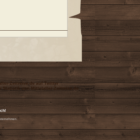
uch!
nternehmen.