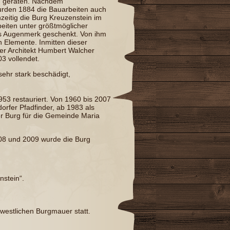
en geraten. Nachdem
 wurden 1884 die Bauarbeiten auch
hzeitig die
Burg Kreuzenstein
im
eiten unter größtmöglicher
s Augenmerk geschenkt. Von ihm
 Elemente. Inmitten dieser
er Architekt
Humbert Walcher
03 vollendet.
ehr stark beschädigt,
953 restauriert. Von 1960 bis 2007
rfer Pfadfinder, ab 1983 als
 Burg für die Gemeinde Maria
08 und 2009 wurde die Burg
nstein“.
 westlichen Burgmauer statt.