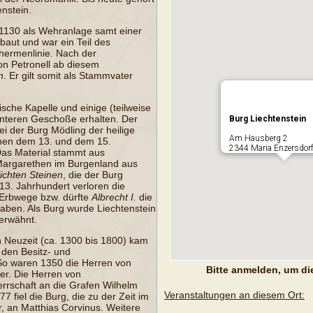
enstein
.
 1130 als Wehranlage samt einer
baut und war ein Teil des
hermenlinie
. Nach der
on Petronell ab diesem
n
. Er gilt somit als Stammvater
nische
Kapelle
und einige (teilweise
unteren Geschoße erhalten. Der
Burg Liechtenstein
bei der
Burg Mödling
der
heilige
Am Hausberg 2
chen dem 13. und dem 15.
2344 Maria Enzersdorf
Das Material stammt aus
Margarethen im Burgenland
aus
lichten Steinen
, die der Burg
3. Jahrhundert verloren die
 Erbwege bzw. dürfte
Albrecht I.
die
ben. Als Burg wurde Liechtenstein
erwähnt.
n Neuzeit (ca. 1300 bis 1800) kam
 den Besitz- und
So waren 1350 die Herren von
Bitte anmelden, um di
zer. Die
Herren von
rrschaft an die Grafen Wilhelm
Veranstaltungen an diesem Ort:
77 fiel die Burg, die zu der Zeit im
r, an
Matthias Corvinus
. Weitere