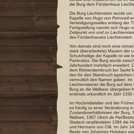
die Burg dem
Fürstenhaus Liecht
Die Burg Liechtenstein wurde um
Kapelle von
Hugo von
Petronell
er
Verteidigungswalles entlang der
T
Fertigstellung nannte sich Hugo v
Zeitpunkt
von und zu Liechtenstei
des
Fürstenhauses Liechtenstein
.
Von damals sind noch eine roma
stark überarbeitete) Mauern der 
Schutzheilige der Kapelle ist wie 
Pankratius
. Die Burg wurde zwis
Jahrhundert mehrfach erweitert. 
dem
Römersteinbruch
bei
Sankt 
den für den Steinbruch typischen
vermutlich den Namen gaben. Im 1
Liechtensteiner die Burg auf dem
Burg an die
Wallseer
übergeben ha
erstmals urkundlich im Jahr
1330
Im Hochmittelalter und der Frühe
es häufig zu einer Veränderung in
Zustandsverhältnissen der Burg. 
Wallsee, 1367
Ulrich de Pair
Besit
Stadeck
verpfändeten 1384 die He
und
Hermann von Cilli
. Im Jahr 14
Besitz von
Johannes Holubar
z wa