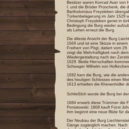
Besitzer waren Konrad
Auer von 
I.
und die Brüder
Prüschenk
, die 
Bartholomäus
Freysleben
übergab
Türkenbelagerung
im Jahr 1529 w
Christoph Freysleben geriet in tü
Bedingung die Burg wieder aufz
als Lehen erneut die Burg.
Die älteste Ansicht der Burg Lie
1569 und ist eine Skizze in einem
Freiherr von
Pögl
, datiert vom 29
zeigt die Wehrhaftigkeit nach de
Wiedergestaltung nach der Zerstö
1529. Beide Herrschaften komme
Schwager
Wilhelm von Hofkirchen
1592 kam die Burg, wie die ande
des heutigen Schlosses einen
Mei
1613 erhielten die
Khevenhüller
di
Schließlich wurde die Burg bei de
1684 erwarb diese Trümmer die F
Poniatowski
. 1808 kauft Fürst
Joh
ihm beginnt eine neue Blüte für di
Der Neubau der Burg Liechtenstei
Gänge zugänglich machen. Nach 1