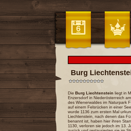
Burg Liechtenste
Die
Burg Liechtenstein
liegt in
M
Enzersdorf
in
Niederösterreich
am
des
Wienerwaldes
im
Naturpark 
auf einem Felsrücken in einer Se
wurde 1136 zum ersten Mal urkun
Liechtenstein
, nach denen das
Fü
benannt ist, haben hier ihren Sta
1130, verloren sie jedoch im 13. 
zurück und restaurierten sie im St