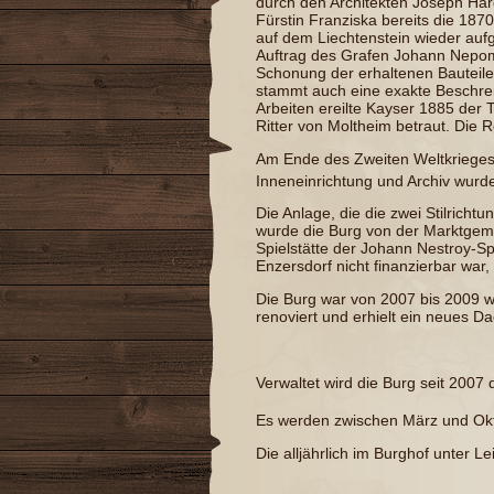
durch den Architekten
Joseph Har
Fürstin
Franziska
bereits die 187
auf dem Liechtenstein wieder a
Auftrag des Grafen Johann Nepomu
Schonung der erhaltenen Bauteil
stammt auch eine exakte Beschre
Arbeiten ereilte Kayser 1885 der 
Ritter von Moltheim
betraut. Die 
Am Ende des
Zweiten Weltkriege
Inneneinrichtung und Archiv wurd
Die Anlage, die die zwei Stilrich
wurde die Burg von der Marktgeme
Spielstätte der
Johann Nestroy-Sp
Enzersdorf nicht finanzierbar war
Die Burg war von 2007 bis 2009 
renoviert und erhielt ein neues Da
Verwaltet wird die Burg seit 2007
Es werden zwischen März und Okt
Die alljährlich im Burghof unter L