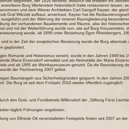
dtmuth
begonnen, der 1816 verstirbt, wodurch die Arbeiten ins Stock
0 erworbene
Burg Wartenstein
historistisch hatte restaurieren lassen,
ufgenommen und dem Wiener Architekten
Carl Gangolf Kayser
, der gleic
k Graf Wilczek aufbaut, anvertraut. Kayser hat die Restaurierungsarb
e ausgeführt und der Wahrung der inneren Raumgliederung besondere
ibung der vorhandenen Bauelemente und Räume, also der historischen
Tod und mit der Weiterführung wurde nun, wie auf Burg Kreuzenstein, d
Restaurierung wurde, ab 1899 unter Beiziehung
Egon Rheinbergers
, 19
s
und in der Zeit der
sowjetischen Besatzung
wurde die Burg abermals s
en geplündert.
tungen Romanik und Historismus vereint, wurde in den Jahren 1949 bis 1
inde Maria Enzersdorf verwaltet und als Heimstätte der Maria Enzersdo
iele
und ab 1995 als Weinbaumuseum genutzt. Da die Renovierung der
, wurde der Pachtvertrag 2007 gelöst.
wegen Baumängeln aus Sicherheitsgründen gesperrt. In den Jahren 20
ch. Die Burg ist seit dem Frühjahr 2010 wieder öffentlich zugänglich.
 durch den
Guts- und Forstbetrieb Wilfersdorf
der „Stiftung Fürst Liechte
ober täglich Führungen angeboten.
eitung von
Elfriede Ott
veranstalteten Festspiele finden seit 2007 an der