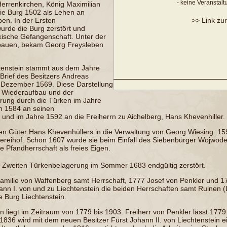
- keine Veranstal
Herrenkirchen
, König
Maximilian
die Burg 1502 als Lehen an
en. In der
Ersten
>> Link zu
urde die Burg zerstört und
rkische Gefangenschaft. Unter der
ubauen, bekam Georg Freysleben
chtenstein stammt aus dem Jahre
 Brief des Besitzers
Andreas
. Dezember 1569. Diese Darstellung
m Wiederaufbau und der
rung durch die Türken im Jahre
n 1584 an seinen
und im Jahre 1592 an die Freiherrn zu Aichelberg, Hans Khevenhiller.
ren Güter
Hans Khevenhüllers
in die Verwaltung von Georg Wiesing. 159
ereihof
. Schon 1607 wurde sie beim Einfall des Siebenbürger Wojwod
e Pfandherrschaft als
freies Eigen
.
r
Zweiten Türkenbelagerung
im Sommer 1683 endgültig zerstört.
amilie von
Waffenberg
samt Herrschaft, 1777
Josef von Penkler
und 1
ann I. von und zu Liechtenstein
die beiden Herrschaften samt Ruinen (
e Burg Liechtenstein.
n liegt im Zeitraum von 1779 bis 1903.
Freiherr von Penkler
lässt 1779
836 wird mit dem neuen Besitzer Fürst
Johann II. von Liechtenstein
ei