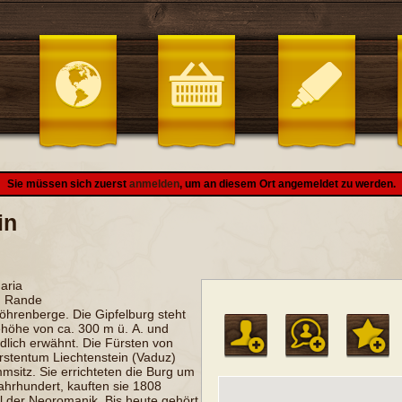
Sie müssen sich zuerst
anmelden
, um an diesem Ort angemeldet zu werden.
in
aria
 Rande
Föhrenberge
. Die
Gipfelburg
steht
ehöhe von ca.
300
m ü. A.
und
dlich erwähnt. Die
Fürsten von
rstentum Liechtenstein
(Vaduz)
mmsitz. Sie errichteten die Burg um
Jahrhundert, kauften sie 1808
il der
Neoromanik
. Bis heute gehört