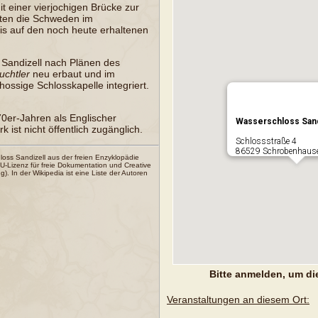
t einer vierjochigen Brücke zur
nnten die Schweden im
is auf den noch heute erhaltenen
 Sandizell nach Plänen des
uchtler
neu erbaut und im
hossige Schlosskapelle integriert.
70er-Jahren als
Englischer
Wasserschloss Sand
 ist nicht öffentlich zugänglich.
Schlossstraße 4
86529 Schrobenhaus
loss Sandizell
aus der freien Enzyklopädie
-Lizenz für freie Dokumentation
und
Creative
ng
). In der Wikipedia ist eine
Liste der Autoren
Bitte anmelden, um di
Veranstaltungen an diesem Ort: