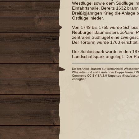
Westflügel sowie dem Südflügel mi
Einfahrtshalle. Bereits 1632 bra
Dreißigjährigen Krieg
die Anlage b
Ostflügel nieder.
Von 1749 bis 1755 wurde Schloss
Neuburger Baumeisters
Johann P
zentralen Südflügel eine zweigesc
Der Torturm wurde 1763 errichtet.
Der Schlosspark wurde in den 18
Landschaftspark
angelegt. Der Park
Dieser Artikel basiert auf dem Artikel
Wassersch
Wikipedia
und steht unter der Doppellizenz
GNU
Commons CC-BY-SA 3.0 Unported
(
Kurzfassu
verfügbar.