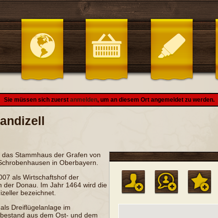
Sie müssen sich zuerst
anmelden
, um an diesem Ort angemeldet zu werden.
andizell
t das Stammhaus der
Grafen von
Schrobenhausen
in
Oberbayern
.
007 als Wirtschaftshof der
n der Donau
. Im Jahr 1464 wird die
zeller bezeichnet.
als Dreiflügelanlage im
 bestand aus dem Ost- und dem