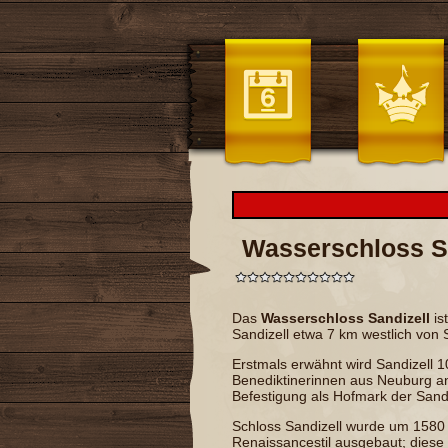
Wasserschloss S
Das
Wasserschloss Sandizell
is
Sandizell
etwa 7 km westlich von
Erstmals erwähnt wird Sandizell 1
Benediktinerinnen
aus
Neuburg a
Befestigung als
Hofmark
der Sandi
Schloss Sandizell wurde um 1580 
Renaissancestil
ausgebaut; diese