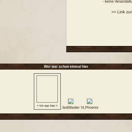
- keine Veranstal
>> Link zu
Wer war schon einmal hier
+ Ich war hier +
JediMaster
VLPhoenix