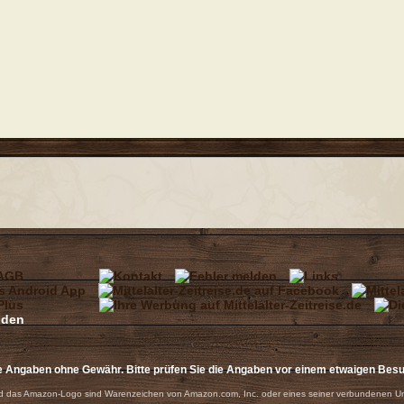
e Angaben ohne Gewähr. Bitte prüfen Sie die Angaben vor einem etwaigen Bes
 das Amazon-Logo sind Warenzeichen von Amazon.com, Inc. oder eines seiner verbundenen U