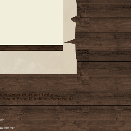
uch!
nternehmen.