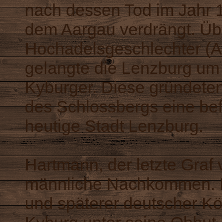
nach dessen Tod im Jahr 
dem Aargau verdrängt. Üb
Hochadelsgeschlechter (
gelangte die Lenzburg um 
Kyburger. Diese gründete
des Schlossbergs eine bef
heutige Stadt Lenzburg.
Hartmann, der letzte Graf
männliche Nachkommen. Ru
und späterer deutscher Kö