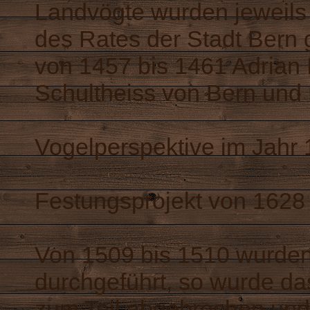
Landvögte wurden jeweils 
des Rates der Stadt Bern 
von 1457 bis 1461 Adrian 
Schultheiss von Bern und 
Vogelperspektive im Jahr
Festungsprojekt von 1628
Von 1509 bis 1510 wurden
durchgeführt, so wurde d
zum Teil abgebrochen und 