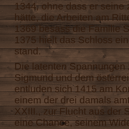
1344, ohne dass er seine 
hätte, die Arbeiten am Rit
1369 besass die Familie S
1375 hielt das Schloss ei
stand.
Die latenten Spannungen
Sigmund und dem österreic
entluden sich 1415 am Kon
einem der drei damals am
XXIII., zur Flucht aus der
eine Chance, seinem Wide