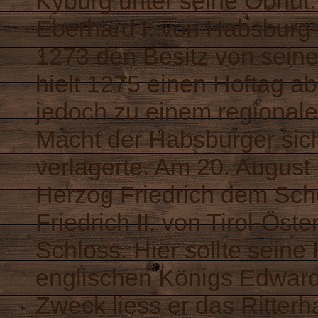
Kyburg unter seine Obhut.
Eberhard I. von Habsburg
1273 den Besitz von sein
hielt 1275 einen Hoftag a
jedoch zu einem regionale
Macht der Habsburger sic
verlagerte. Am 20. August
Herzog Friedrich dem Sch
Friedrich II. von Tirol-Ös
Schloss. Hier sollte seine
englischen Königs Edward I
Zweck liess er das Ritterh