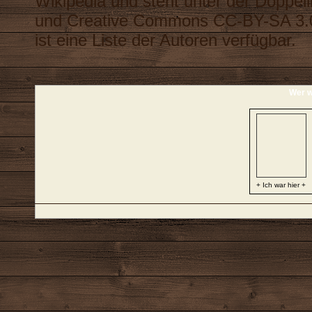
Wikipedia
und steht unter der Doppel
und
Creative Commons CC-BY-SA 3.
ist eine
Liste der Autoren
verfügbar.
Wer w
+ Ich war hier +