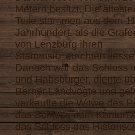
Metern besitzt. Die älteste
Teile stammen aus dem 11
Jahrhundert, als die Grafe
von Lenzburg ihren
Stammsitz errichten liesse
Danach war das Schloss im
und Habsburger, diente übe
Berner Landvögte und gela
verkaufte die Witwe des Po
das Schloss dem Kanton A
das Schloss das Histori