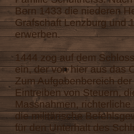
Bern 1433 die niederen He
Grafschaft Lenzburg und 1
erwerben.
1444 zog auf dem Schloss
ein, der von hier aus das
Zum Aufgabenbereich der
Eintreiben von Steuern, d
Massnahmen, richterliche 
die militärische Befehlsg
für den Unterhalt des Schl