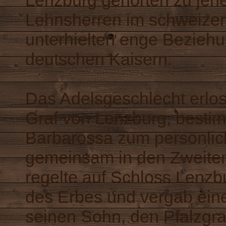
Lenzburg gehörten zu jene
Lehnsherren im schweizer
unterhielten enge Beziehu
deutschen Kaisern.
Das Adelsgeschlecht erlosc
Graf von Lenzburg, besti
Barbarossa zum persönlic
gemeinsam in den Zweite
regelte auf Schloss Lenzbu
des Erbes und vergab eine
seinen Sohn, den Pfalzgra