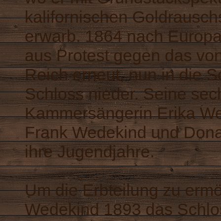
kalifornischen Goldrausc
erwarb. 1864 nach Europa 
aus Protest gegen das vo
Reich erneut, nun in die S
Schloss nieder. Seine sech
Kammersängerin Erika Wede
Frank Wedekind und Donal
ihre Jugendjahre.
Um die Erbteilung zu ermö
Wedekind 1893 das Schlo