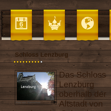
Schloss Lenzburg
Das Schloss
Lenzburg
oberhalb der
Altstadt von
Foto von: Pannerherr