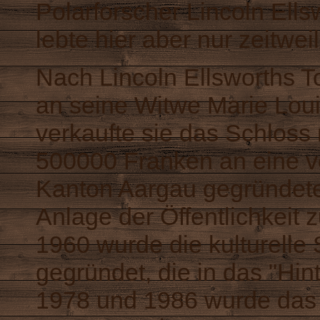
Polarforscher Lincoln Ells
lebte hier aber nur zeitweil
Nach Lincoln Ellsworths To
an seine Witwe Marie Loui
verkaufte sie das Schloss 
500000 Franken an eine v
Kanton Aargau gegründete 
Anlage der Öffentlichkeit
1960 wurde die kulturelle
gegründet, die in das "Hi
1978 und 1986 wurde das 