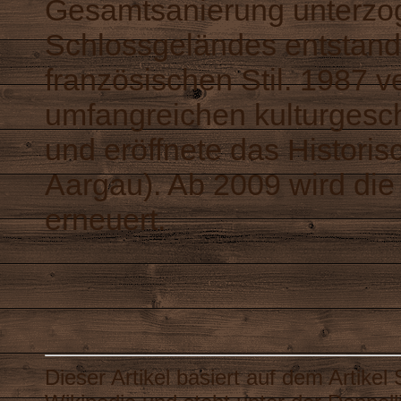
Gesamtsanierung unterzog
Schlossgeländes entstand
französischen Stil. 1987 v
umfangreichen kulturgesc
und eröffnete das Histor
Aargau). Ab 2009 wird die 
erneuert.
Dieser Artikel basiert auf dem Artikel