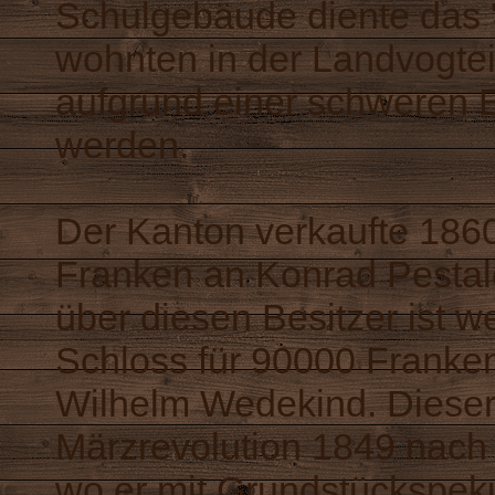
Schulgebäude diente das "
wohnten in der Landvogtei
aufgrund einer schweren 
werden.
Der Kanton verkaufte 186
Franken an Konrad Pestal
über diesen Besitzer ist 
Schloss für 90000 Franken
Wilhelm Wedekind. Dieser
Märzrevolution 1849 nach
wo er mit Grundstückspek