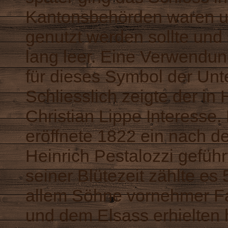
Kantonsbehörden waren un
genutzt werden sollte und
lang leer. Eine Verwendu
für dieses Symbol der Unte
Schliesslich zeigte der i
Christian Lippe Interesse.
eröffnete 1822 ein nach 
Heinrich Pestalozzi gefüh
seiner Blütezeit zählte es
allem Söhne vornehmer Fa
und dem Elsass erhielten h