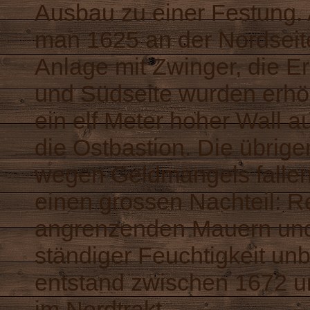
Ausbau zu einer Festung.
man 1625 an der Nordseite
Anlage mit Zwinger, die E
und Südseite wurden erhö
ein elf Meter hoher Wall a
die Ostbastion. Die übrige
wegen Geldmangels fallen.
einen grossen Nachteil: R
angrenzenden Mauern und
ständiger Feuchtigkeit u
entstand zwischen 1672 u
im Nordtrakt.