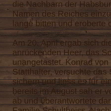
die Nachbarn der Habsbur
Namen des Reiches einzun
lange bitten und eroberte 
Am 20. April ergab sich di
anrückenden Heer, das Sch
unangetastet. Konrad von 
Statthalter, versuchte das
sichern und liess es für 
bereits im August sah er 
ab und überantwortete da
Familie Schultheiss. Nac