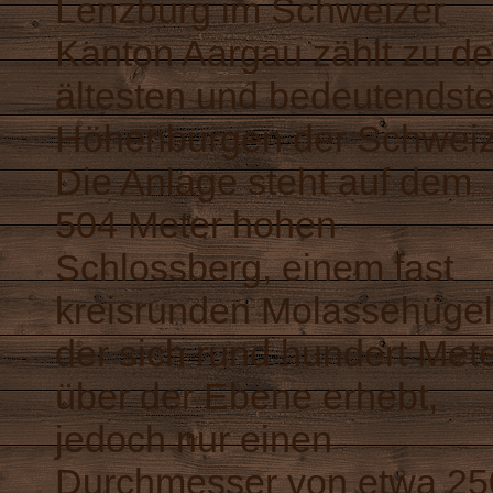
Lenzburg im Schweizer
Kanton Aargau zählt zu d
ältesten und bedeutendst
Höhenburgen der Schweiz
Die Anlage steht auf dem
504 Meter hohen
Schlossberg, einem fast
kreisrunden Molassehügel
der sich rund hundert Met
über der Ebene erhebt,
jedoch nur einen
Durchmesser von etwa 25