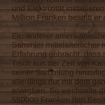
und Elektrizität installier
Million Franken bestritt e
Ein anderer amerikanische
Sammler mittelalterlicher 
Erfahrung gebracht, dass 
Tisch aus der Zeit von Kai
seiner Sammlung hinzufüge
allerdings nur mit dem g
erwerben. So wechselte di
550000 Franken den Besit