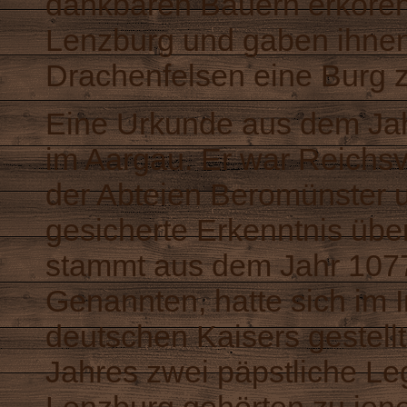
dankbaren Bauern erkoren
Lenzburg und gaben ihnen
Drachenfelsen eine Burg z
Eine Urkunde aus dem Jahr
im Aargau. Er war Reichsv
der Abteien Beromünster u
gesicherte Erkenntnis über
stammt aus dem Jahr 1077:
Genannten, hatte sich im In
deutschen Kaisers gestell
Jahres zwei päpstliche Le