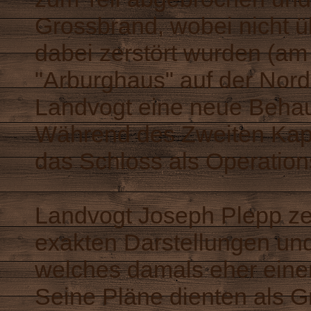
Grossbrand, wobei nicht üb
dabei zerstört wurden (am
"Arburghaus" auf der Nords
Landvogt eine neue Behau
Während des Zweiten Kapp
das Schloss als Operation
Landvogt Joseph Plepp ze
exakten Darstellungen un
welches damals eher einem
Seine Pläne dienten als G