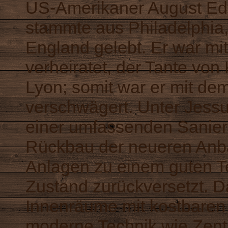
US-Amerikaner August Edw
stammte aus Philadelphia, 
England gelebt. Er war m
verheiratet, der Tante vo
Lyon; somit war er mit de
verschwägert. Unter Jess
einer umfassenden Sanier
Rückbau der neueren Anba
Anlagen zu einem guten Tei
Zustand zurückversetzt. Da
Innenräume mit kostbaren
moderne Technik wie Zent