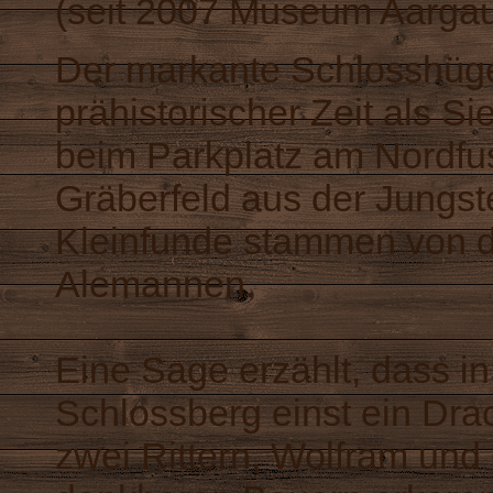
(seit 2007 Museum Aargau
Der markante Schlosshüge
prähistorischer Zeit als S
beim Parkplatz am Nordfu
Gräberfeld aus der Jungst
Kleinfunde stammen von 
Alemannen.
Eine Sage erzählt, dass i
Schlossberg einst ein Dra
zwei Rittern, Wolfram un