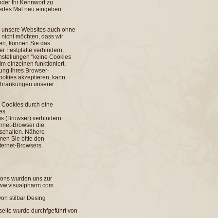
oder Ihr Kennwort zu
 jedes Mal neu eingeben
e unsere Websites auch ohne
nicht möchten, dass wir
en, können Sie das
r Festplatte verhindern,
nstellungen "keine Cookies
m einzelnen funktioniert,
tung Ihres Browser-
ookies akzeptieren, kann
chränkungen unserer
r Cookies durch eine
es
 (Browser) verhindern.
rnet-Browser die
schalten. Nähere
en Sie bitte den
ternet-Browsers.
ttons wurden uns zur
www.visualpharm.com
 von
stilbar Desing
ite wurde durchfgeführt von