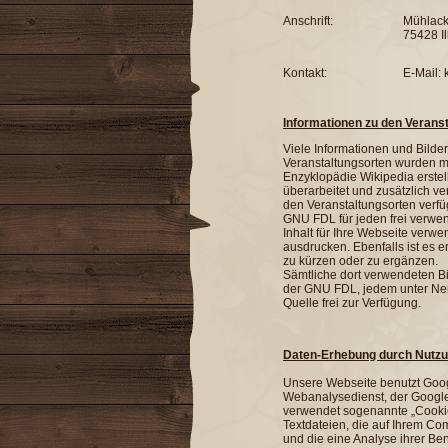
Anschrift:
Mühlack
75428 Il
Kontakt:
E-Mail: 
Informationen zu den Verans
Viele Informationen und Bilde
Veranstaltungsorten wurden mit
Enzyklopädie Wikipedia erstell
überarbeitet und zusätzlich ver
den Veranstaltungsorten verf
GNU FDL für jeden frei verwen
Inhalt für Ihre Webseite verwe
ausdrucken. Ebenfalls ist es e
zu kürzen oder zu ergänzen.
Sämtliche dort verwendeten Bi
der GNU FDL, jedem unter N
Quelle frei zur Verfügung.
Daten-Erhebung durch Nutzu
Unsere Webseite benutzt Goog
Webanalysedienst, der Google
verwendet sogenannte „Cookie
Textdateien, die auf Ihrem C
und die eine Analyse ihrer Be