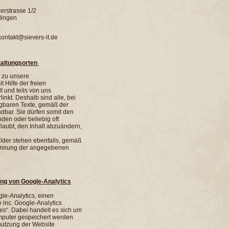
erstrasse 1/2
lingen
kontakt@sievers-it.de
taltungsorten
r zu unsere
 Hilfe der freien
t und teils von uns
linkt. Deshalb sind alle, bei
ügbaren Texte, gemäß der
dbar. Sie dürfen somit den
nden oder beliebig oft
rlaubt, den Inhalt abzuändern,
lder stehen ebenfalls, gemäß
ennung der angegebenen
ng von Google-Analytics
le-Analytics, einen
 inc. Google-Analytics
s“. Dabei handelt es sich um
omputer gespeichert werden
nutzung der Website