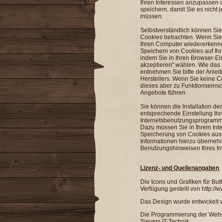
Ihren Interessen anzupassen 
speichern, damit Sie es nicht
müssen.
Selbstverständlich können Si
Cookies betrachten. Wenn Sie 
Ihren Computer wiedererkenn
Speichern von Cookies auf Ihre
indem Sie in Ihren Browser-Ei
akzeptieren" wählen. Wie das i
entnehmen Sie bitte der Anlei
Herstellers. Wenn Sie keine C
dieses aber zu Funktionseins
Angebote führen.
Sie können die Installation de
entsprechende Einstellung Ihr
Internetsbenutzungsprogramms
Dazu müssen Sie in Ihrem Inte
Speicherung von Cookies aus
Informationen hierzu übernehm
Benutzungshinweisen Ihres In
Lizenz- und Quellenangaben
Die Icons und Grafiken für Bu
Verfügung gestellt von
http://
Das Design wurde entwickelt
Die Programmierung der Webse
Sievers IT-Technik