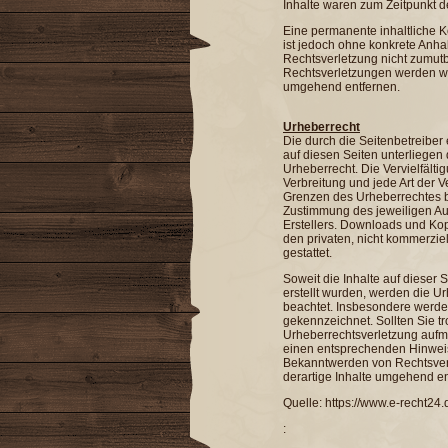
Inhalte waren zum Zeitpunkt d
Eine permanente inhaltliche Ko
ist jedoch ohne konkrete Anha
Rechtsverletzung nicht zumut
Rechtsverletzungen werden wir
umgehend entfernen.
Urheberrecht
Die durch die Seitenbetreiber 
auf diesen Seiten unterliege
Urheberrecht. Die Vervielfälti
Verbreitung und jede Art der 
Grenzen des Urheberrechtes be
Zustimmung des jeweiligen Au
Erstellers. Downloads und Kopi
den privaten, nicht kommerzi
gestattet.
Soweit die Inhalte auf dieser 
erstellt wurden, werden die Ur
beachtet. Insbesondere werden 
gekennzeichnet. Sollten Sie t
Urheberrechtsverletzung aufm
einen entsprechenden Hinweis
Bekanntwerden von Rechtsver
derartige Inhalte umgehend en
Quelle: https://www.e-recht24.
: