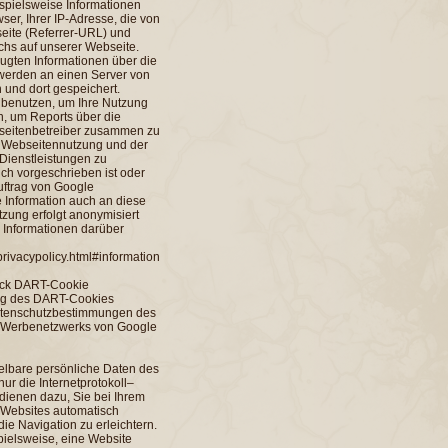
ispielsweise Informationen
er, Ihrer IP-Adresse, die von
eite (Referrer-URL) und
chs auf unserer Webseite.
eugten Informationen über die
werden an einen Server von
 und dort gespeichert.
n benutzen, um Ihre Nutzung
, um Reports über die
ebseitenbetreiber zusammen zu
er Webseitennutzung und der
Dienstleistungen zu
ich vorgeschrieben ist oder
Auftrag von Google
e Information auch an diese
tzung erfolgt anonymisiert
 Informationen darüber
privacypolicy.html#information
ick DART-Cookie
ng des DART-Cookies
Datenschutzbestimmungen des
-Werbenetzwerks von Google
elbare persönliche Daten des
ur die Internetprotokoll–
dienen dazu, Sie bei Ihrem
 Websites automatisch
e Navigation zu erleichtern.
pielsweise, eine Website