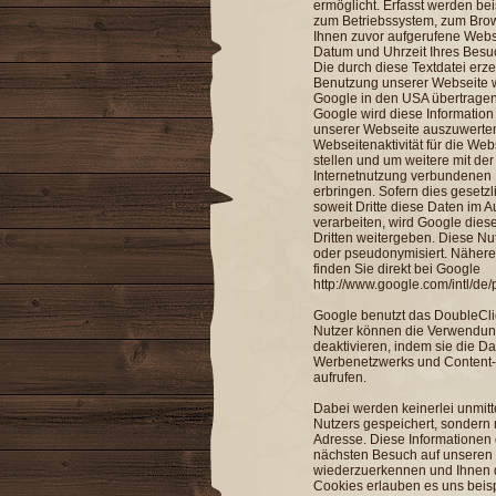
ermöglicht. Erfasst werden be
zum Betriebssystem, zum Brows
Ihnen zuvor aufgerufene Webs
Datum und Uhrzeit Ihres Besu
Die durch diese Textdatei erz
Benutzung unserer Webseite 
Google in den USA übertragen
Google wird diese Informatio
unserer Webseite auszuwerten
Webseitenaktivität für die W
stellen und um weitere mit d
Internetnutzung verbundenen 
erbringen. Sofern dies gesetzl
soweit Dritte diese Daten im 
verarbeiten, wird Google dies
Dritten weitergeben. Diese Nu
oder pseudonymisiert. Nähere
finden Sie direkt bei Google
http://www.google.com/intl/de/
Google benutzt das DoubleCl
Nutzer können die Verwendu
deaktivieren, indem sie die 
Werbenetzwerks und Content
aufrufen.
Dabei werden keinerlei unmitt
Nutzers gespeichert, sondern n
Adresse. Diese Informationen 
nächsten Besuch auf unseren
wiederzuerkennen und Ihnen di
Cookies erlauben es uns beis