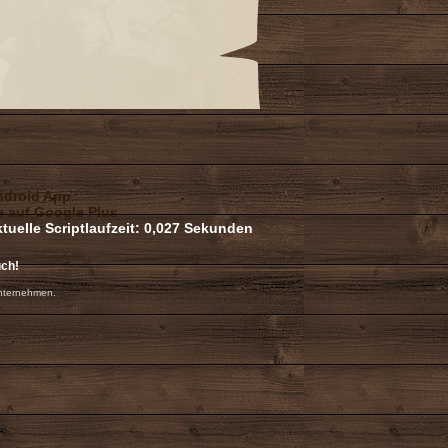
uch!
nternehmen.