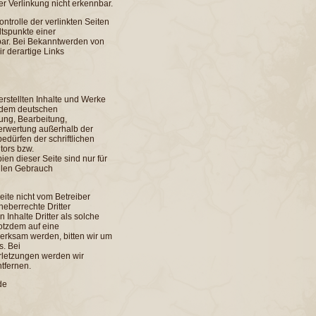
er Verlinkung nicht erkennbar.
ntrolle der verlinkten Seiten
ltspunkte einer
bar. Bei Bekanntwerden von
 derartige Links
erstellten Inhalte und Werke
n dem deutschen
gung, Bearbeitung,
Verwertung außerhalb der
dürfen der schriftlichen
tors bzw.
en dieser Seite sind nur für
ellen Gebrauch
Seite nicht vom Betreiber
heberrechte Dritter
Inhalte Dritter als solche
rotzdem auf eine
erksam werden, bitten wir um
. Bei
letzungen werden wir
tfernen.
de