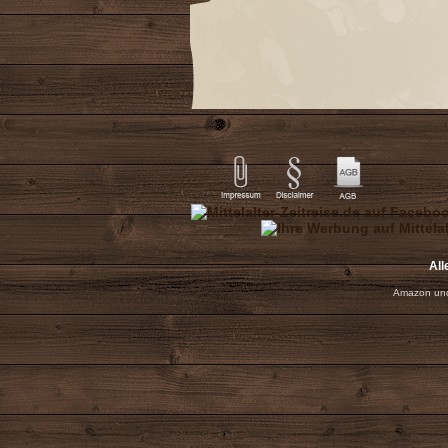
All
Amazon und