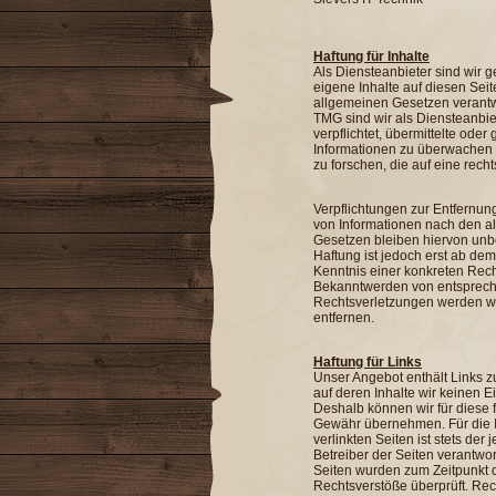
Haftung für Inhalte
Als Diensteanbieter sind wir 
eigene Inhalte auf diesen Sei
allgemeinen Gesetzen verantwo
TMG sind wir als Diensteanbie
verpflichtet, übermittelte ode
Informationen zu überwachen
zu forschen, die auf eine rech
Verpflichtungen zur Entfernu
von Informationen nach den a
Gesetzen bleiben hiervon unb
Haftung ist jedoch erst ab dem
Kenntnis einer konkreten Rech
Bekanntwerden von entsprec
Rechtsverletzungen werden w
entfernen.
Haftung für Links
Unser Angebot enthält Links zu
auf deren Inhalte wir keinen E
Deshalb können wir für diese 
Gewähr übernehmen. Für die I
verlinkten Seiten ist stets der 
Betreiber der Seiten verantwort
Seiten wurden zum Zeitpunkt 
Rechtsverstöße überprüft. Rec