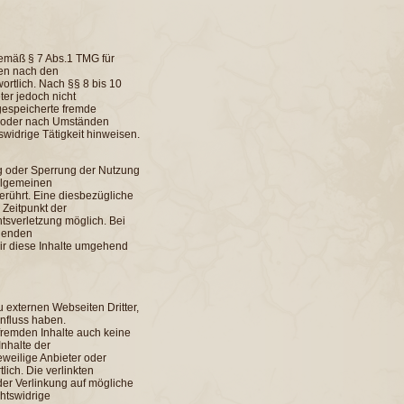
gemäß § 7 Abs.1 TMG für
ten nach den
rtlich. Nach §§ 8 bis 10
ter jedoch nicht
r gespeicherte fremde
 oder nach Umständen
tswidrige Tätigkeit hinweisen.
ng oder Sperrung der Nutzung
llgemeinen
erührt. Eine diesbezügliche
 Zeitpunkt der
tsverletzung möglich. Bei
henden
ir diese Inhalte umgehend
 externen Webseiten Dritter,
influss haben.
fremden Inhalte auch keine
nhalte der
jeweilige Anbieter oder
lich. Die verlinkten
der Verlinkung auf mögliche
htswidrige