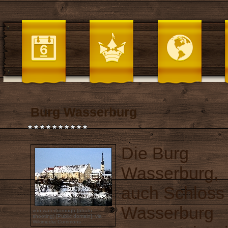
Burg Wasserburg
Die Burg
Wasserburg,
auch Schloss
Wasserburg
von waterborough (photo
shooting) [Public domain],
via
Wikimedia Commons