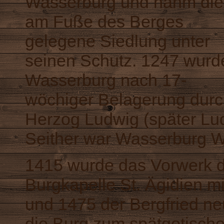
Wasserburg und nahm die
am Fuße des Berges
gelegene Siedlung unter
seinen Schutz. 1247 wurd
Wasserburg nach 17-
wöchiger Belagerung dur
Herzog Ludwig (später Ludw
Seither war Wasserburg Wi
1415 wurde das Vorwerk de
Burgkapelle St. Ägidien m
und 1475 der Bergfried ne
die Burg zum spätgotische