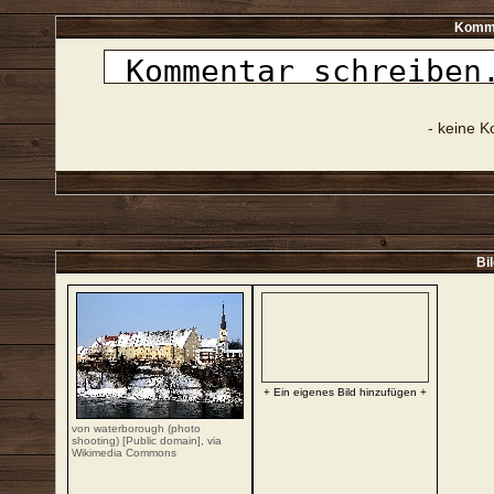
Komme
- keine 
Bi
+ Ein eigenes Bild hinzufügen +
von waterborough (photo
shooting) [Public domain],
via
Wikimedia Commons