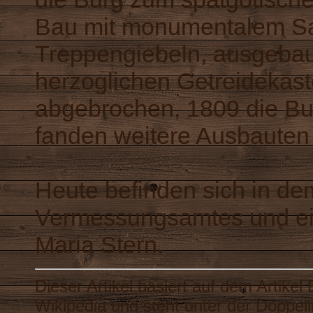
Bau mit monumentalem Sa
Treppengiebeln, ausgeba
herzoglichen Getreidekast
abgebrochen, 1809 die Bur
fanden weitere Ausbauten s
Heute befinden sich in de
Vermessungsamtes und ei
Maria Stern.
Dieser Artikel basiert auf dem Artikel
Wikipedia
und steht unter der Doppel