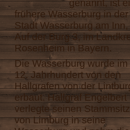
genannt, ist e
frühere Wasserburg in der
Stadt Wasserburg am Inn,
Auf der Burg 3, im Landkr
Rosenheim in Bayern.
Die Wasserburg wurde im
12. Jahrhundert von den
Hallgrafen von der Lintbur
erbaut. Hallgraf Engelbert
verlegte seinen Stammsitz
von Limburg in seine