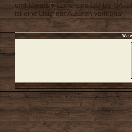
und
Creative Commons CC-BY-SA 3.
ist eine
Liste der Autoren
verfügbar.
Wer w