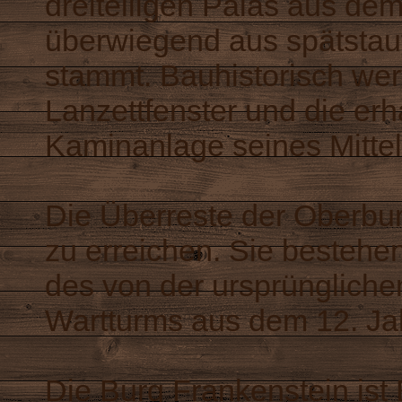
dreiteiligen Palas aus dem
überwiegend aus spätstauf
stammt. Bauhistorisch wert
Lanzettfenster und die er
Kaminanlage seines Mittelt
Die Überreste der Oberbur
zu erreichen. Sie bestehe
des von der ursprünglic
Wartturms aus dem 12. Ja
Die Burg Frankenstein is