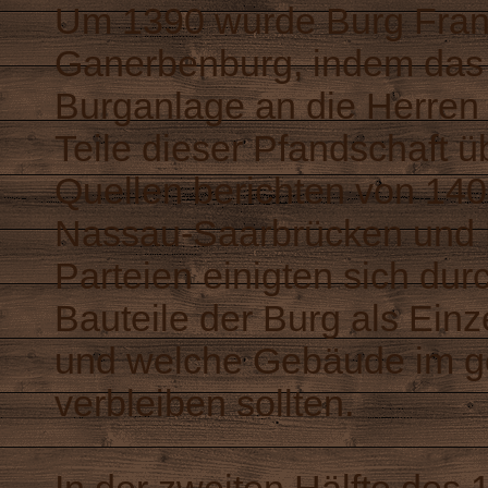
Um 1390 wurde Burg Frank
Ganerbenburg, indem das K
Burganlage an die Herren
Teile dieser Pfandschaft
Quellen berichten von 140
Nassau-Saarbrücken und L
Parteien einigten sich dur
Bauteile der Burg als Einz
und welche Gebäude im ge
verbleiben sollten.