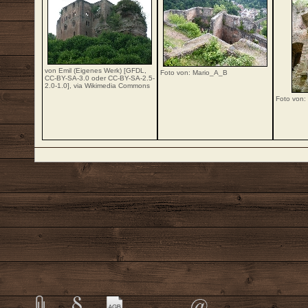
von Emil (Eigenes Werk) [
GFDL
,
Foto von: Mario_A_B
CC-BY-SA-3.0
oder
CC-BY-SA-2.5-
2.0-1.0
],
via Wikimedia Commons
Foto von: