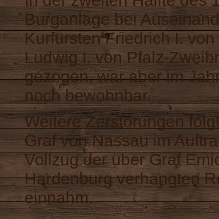
In der zweiten Hälfte des 
Burganlage bei Auseinan
Kurfürsten Friedrich I. vo
Ludwig I. von Pfalz-Zweibr
gezogen, war aber im Jahr
noch bewohnbar.
Weitere Zerstörungen folgt
Graf von Nassau im Auftra
Vollzug der über Graf Emic
Hardenburg verhängten Re
einnahm.