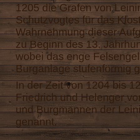
1205 die Grafen von Leini
Schutzvogtes für das Klost
Wahrnehmung dieser Aufga
zu Beginn des 13. Jahrhu
wobei das enge Felsengelä
Burganlage stufenförmig 
In der Zeit von 1204 bis 1
Friedrich und Helenger vo
und Burgmannen der Leini
genannt.