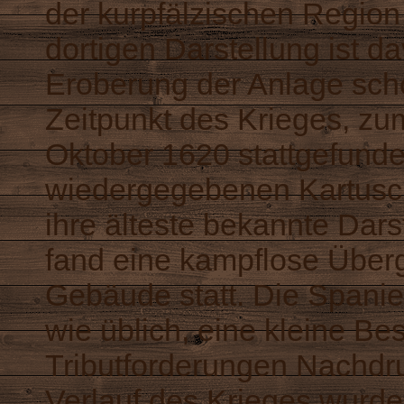
der kurpfälzischen Region
dortigen Darstellung ist 
Eroberung der Anlage scho
Zeitpunkt des Krieges, zu
Oktober 1620 stattgefunde
wiedergegebenen Kartusch
ihre älteste bekannte Dars
fand eine kampflose Über
Gebäude statt. Die Spanier
wie üblich, eine kleine Be
Tributforderungen Nachdru
Verlauf des Krieges wurde