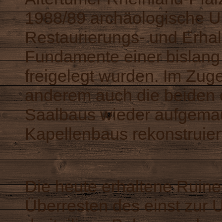
1988/89 archäologische U
Restaurierungs- und Erh
Fundamente einer bislan
freigelegt wurden. Im Zug
anderem auch die beiden
Saalbaus wieder aufgemau
Kapellenbaus rekonstruier
Die heute erhaltene Ruine
Überresten des einst zur 