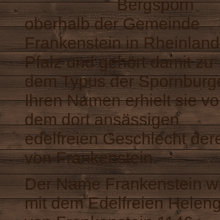
Bergsporn
oberhalb der Gemeinde
Frankenstein in Rheinland
Pfalz und gehört damit zu
dem Typus der Spornburg
Ihren Namen erhielt sie v
dem dort ansässigen
edelfreien Geschlecht der
von Frankenstein.
Der Name Frankenstein w
mit dem Edelfreien Helen