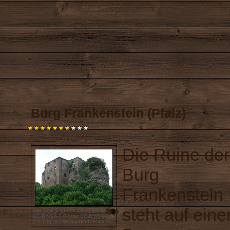
Burg Frankenstein (Pfalz)
Die Ruine der
Burg
Frankenstein
steht auf ein
von Emil (Eigenes Werk) [
GFDL
,
CC-BY-SA-3.0
oder
CC-BY-SA-2.5-
2.0-1.0
],
via Wikimedia Commons