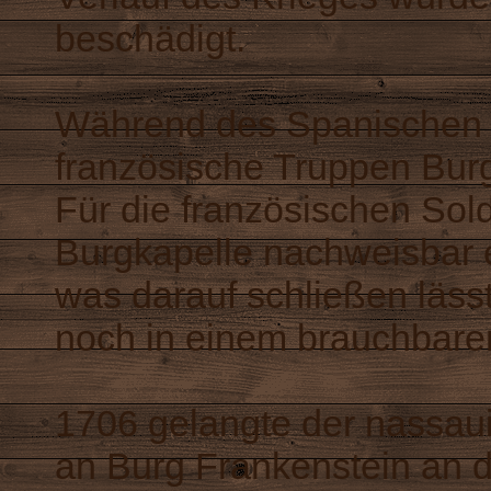
beschädigt.
Während des Spanischen 
französische Truppen Burg
Für die französischen Sol
Burgkapelle nachweisbar e
was darauf schließen lässt
noch in einem brauchbare
1706 gelangte der nassaui
an Burg Frankenstein an d