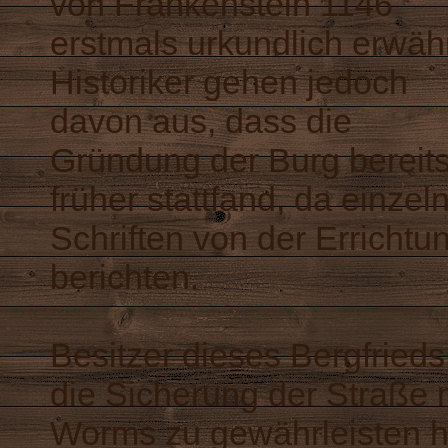
von Frankenstein 1146
erstmals urkundlich erwäh
Historiker gehen jedoch
davon aus, dass die
Gründung der Burg bereit
früher stattfand, da einzel
Schriften von der Erricht
berichten.
Besitzer dieses Bergfried
die Sicherung der Straße
Worms zu gewährleisten ha