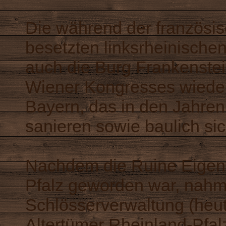
Die während der französi
besetzten linksrheinischen
auch die Burg Frankenstei
Wiener Kongresses wieder
Bayern, das in den Jahre
sanieren sowie baulich sic
Nachdem die Ruine Eigen
Pfalz geworden war, nahm
Schlösserverwaltung (heut
Altertümer Rheinland-Pfal