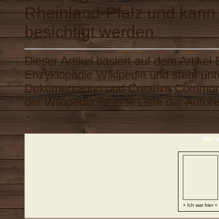
Rheinland-Pfalz und kann j
besichtigt werden.
Dieser Artikel basiert auf dem Artikel
Enzyklopädie
Wikipedia
und steht unt
Dokumentation
und
Creative Common
der Wikipedia ist eine
Liste der Autor
Wer w
+ Ich war hier +