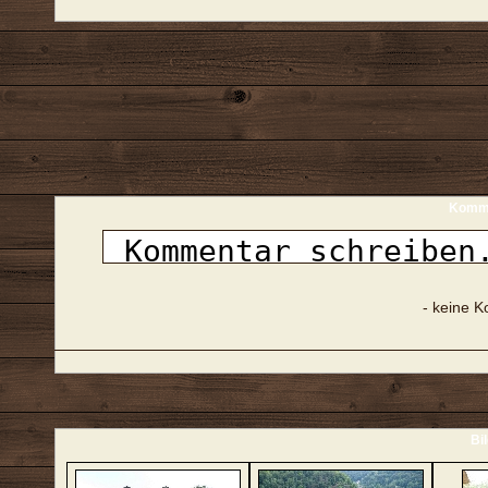
Komme
- keine 
Bi