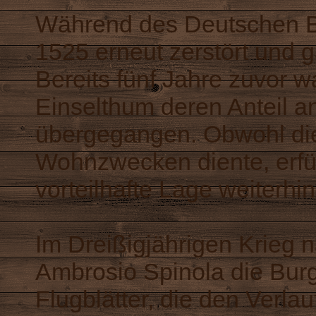
Während des Deutschen B
1525 erneut zerstört und 
Bereits fünf Jahre zuvor 
Einselthum deren Anteil a
übergegangen. Obwohl die
Wohnzwecken diente, erfüll
vorteilhafte Lage weiterhi
Im Dreißigjährigen Krieg 
Ambrosio Spinola die Bur
Flugblätter, die den Verlau