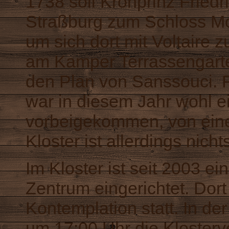
1738 soll Kronprinz Friedr
Straßburg zum Schloss Mo
um sich dort mit Voltaire z
am Kamper Terrassengarte
den Plan von Sanssouci. F
war in diesem Jahr wohl e
vorbeigekommen, von eine
Kloster ist allerdings nich
Im Kloster ist seit 2003 ei
Zentrum eingerichtet. Dor
Kontemplation statt. In de
um 17:00 Uhr die Klosterv