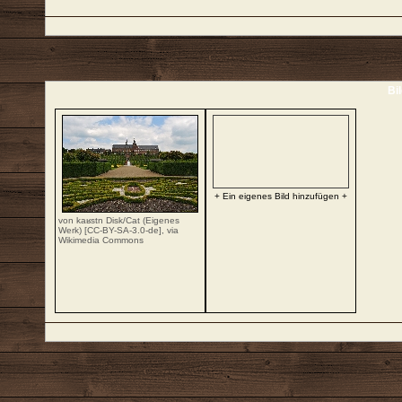
Bi
+ Ein eigenes Bild hinzufügen +
von kaʁstn Disk/Cat (Eigenes
Werk) [
CC-BY-SA-3.0-de
],
via
Wikimedia Commons