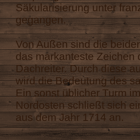
Säkularisierung unter fran
gegangen.
Von Außen sind die beiden
das markanteste Zeichen d
Dachreiter. Durch diese 
wird die Bedeutung des sa
Ein sonst üblicher Turm i
Nordosten schließt sich e
aus dem Jahr 1714 an.