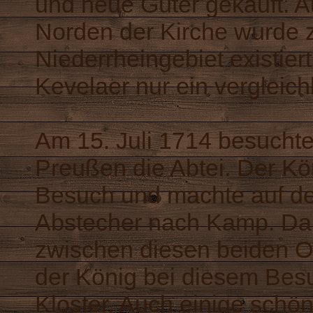
und neue Güter gekauft. A
Norden der Kirche wurde zu
Niederrheingebiet existier
Kevelaer nur ein vergleic
Am 15. Juli 1714 besuchte 
Preußen die Abtei. Der Kö
Besuch und machte auf d
Abstecher nach Kamp. Dam
zwischen diesen beiden Ort
der König bei diesem Besu
Kloster. Auch einige schö