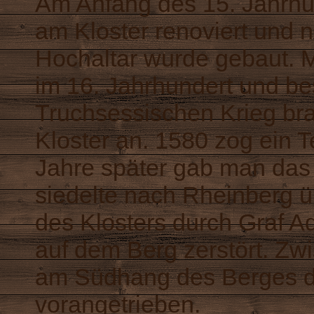
Am Anfang des 15. Jahrhu
am Kloster renoviert und n
Hochaltar wurde gebaut. 
im 16. Jahrhundert und b
Truchsessischen Krieg br
Kloster an. 1580 zog ein 
Jahre später gab man das 
siedelte nach Rheinberg ü
des Klosters durch Graf 
auf dem Berg zerstört. Z
am Südhang des Berges d
vorangetrieben.