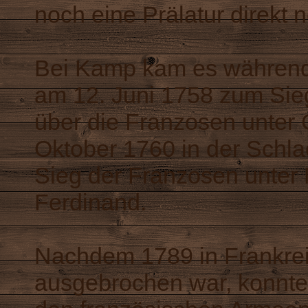
noch eine Prälatur direkt 
Bei Kamp kam es während
am 12. Juni 1758 zum Si
über die Franzosen unter 
Oktober 1760 in der Schl
Sieg der Franzosen unter 
Ferdinand.
Nachdem 1789 in Frankrei
ausgebrochen war, konnte 