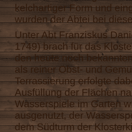
kelchartiger Form und ein
wurden der Abtei bei die
Unter Abt Franziskus Dan
1749) brach für das Kloster
den heute noch bekannten 
als reiner Obst- und Gemü
Terrassierung erfolgte dabe
Ausfüllung der Flächen na
Wasserspiele im Garten w
ausgenutzt, der Wasserspe
dem Südturm der Klosterkir