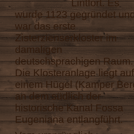
Lintfort. Es
wurde 1123 gegründet un
war das erste
Zisterzienserkloster im
damaligen
deutschsprachigen Raum.
Die Klosteranlage liegt auf
einem Hügel (Kamper Ber
an dem südlich der
historische Kanal Fossa
Eugeniana entlangführt.