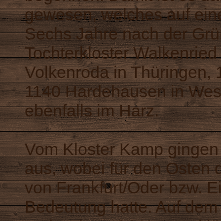
gewesen, welches auf eine
Sechs Jahre nach der Grü
Tochterkloster Walkenried
Volkenroda in Thüringen,
1140 Hardehausen in West
ebenfalls im Harz.
Vom Kloster Kamp gingen 
aus, wobei für den Osten d
von Frankfurt/Oder bzw. E
Bedeutung hatte. Auf dem