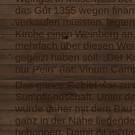
das Gut 1355 wegen finanz
verkaufen mussten, legte
Kirche einen Weinberg an. 
mehrfach über diesen Wein
gegeizt haben soll: „Der 
nur Pein“ (lat: Vinum Cam
Das ganze Gebiet war zu d
Sumpflandschaft. Unter de
wurde daher mit dem Bau 
ganz in der Nähe liegend
begonnen. Damit ist es das