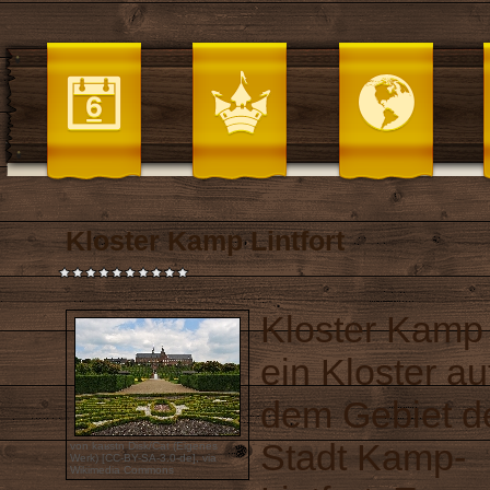
Kloster Kamp Lintfort
Kloster Kamp 
ein Kloster au
dem Gebiet d
Stadt Kamp-
von kaʁstn Disk/Cat (Eigenes
Werk) [
CC-BY-SA-3.0-de
],
via
Wikimedia Commons