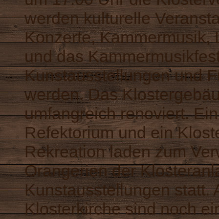
werden kulturelle Veranst
Konzerte, Kammermusik, 
und das Kammermusikfest
Kunstausstellungen und 
werden. Das Klostergebä
umfangreich renoviert. Ei
Refektorium und ein Klost
Rekreation laden zum Verw
Orangerien der Klosteran
Kunstausstellungen statt. 
Klosterkirche sind noch ei