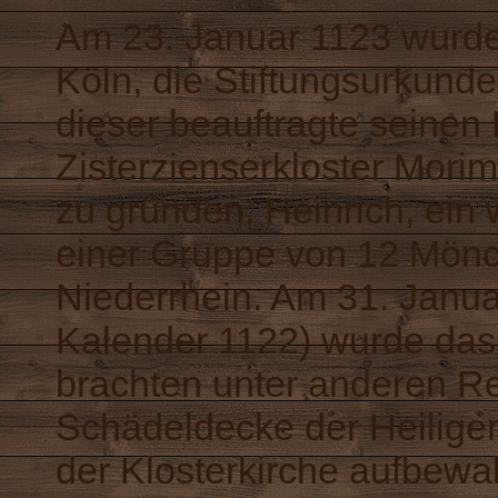
Am 23. Januar 1123 wurde 
Köln, die Stiftungsurkunde
dieser beauftragte seinen
Zisterzienserkloster Morim
zu gründen. Heinrich, ein 
einer Gruppe von 12 Mön
Niederrhein. Am 31. Janu
Kalender 1122) wurde das 
brachten unter anderen Re
Schädeldecke der Heiligen
der Klosterkirche aufbewah