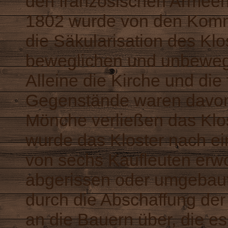
den französischen Armeen
1802 wurde von den Komm
die Säkularisation des Klo
beweglichen und unbewegl
Alleine die Kirche und die
Gegenstände waren davon
Mönche verließen das Klo
wurde das Kloster nach ei
von sechs Kaufleuten er
abgerissen oder umgebaut
durch die Abschaffung der
an die Bauern über, die es