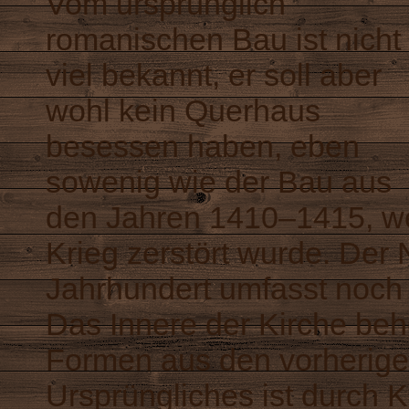
Vom ursprünglich
romanischen Bau ist nicht
viel bekannt, er soll aber
wohl kein Querhaus
besessen haben, eben
sowenig wie der Bau aus
den Jahren 1410–1415, we
Krieg zerstört wurde. Der
Jahrhundert umfasst noch
Das Innere der Kirche be
Formen aus den vorherigen
Ursprüngliches ist durch 