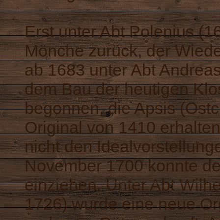
Erst unter Abt Polenius (1
Mönche zurück, der Wiede
ab 1683 unter Abt Andrea
dem Bau der heutigen Klo
begonnen, die Apsis (Ostch
Original von 1410 erhalten
nicht den Idealvorstellun
November 1700 konnte de
einziehen. Unter Abt Wilh
1726) wurde eine neue Org