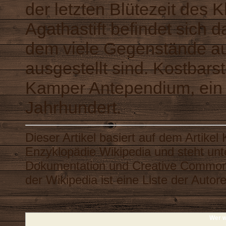
der letzten Blütezeit des 
Agathastift befindet sich
dem viele Gegenstände au
ausgestellt sind. Kostbars
Kamper Antependium, ein 
Jahrhundert.
Dieser Artikel basiert auf dem Artikel
Enzyklopädie
Wikipedia
und steht unt
Dokumentation
und
Creative Common
der Wikipedia ist eine
Liste der Autor
Wer w