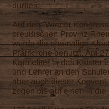
durften.
Auf dem Wiener Kongress
preußischen Provinz Rhei
wurde die ehemalige Klos
Pfarrkirche genutzt. Am 2
Karmeliter in das Kloster 
und Lehrer an den Schulen
aber auch dieser Konvent 
zogen bis auf einen in die