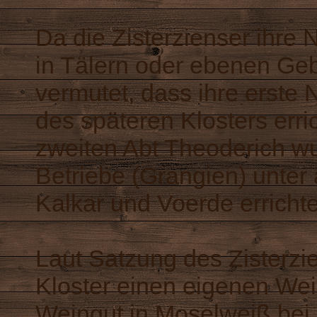
Da die Zisterzienser ihre
in Tälern oder ebenen Gebi
vermutet, dass ihre erste
des späteren Klosters err
zweiten Abt Theoderich wu
Betriebe (Grangien) unter
Kalkar und Voerde errichte
Laut Satzung des Zisterz
Kloster einen eigenen We
Weingut in Moselweiß bei