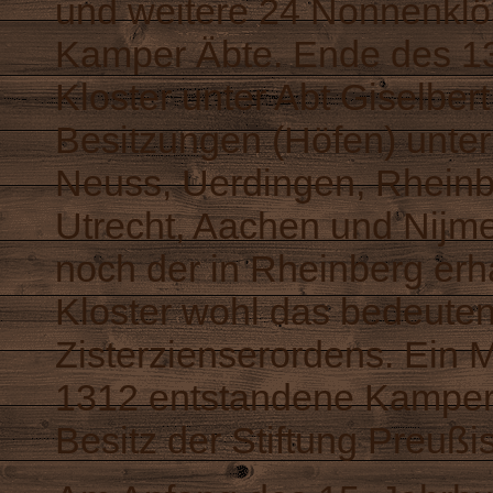
und weitere 24 Nonnenklöst
Kamper Äbte. Ende des 13
Kloster unter Abt Giselber
Besitzungen (Höfen) unter
Neuss, Uerdingen, Rheinb
Utrecht, Aachen und Nijme
noch der in Rheinberg erha
Kloster wohl das bedeute
Zisterzienserordens. Ein M
1312 entstandene Kamper B
Besitz der Stiftung Preußi