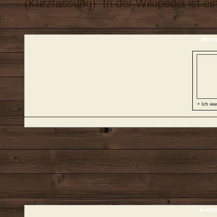
(
Kurzfassung
). In der Wikipedia ist e
Wer w
+ Ich war
Komme