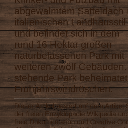
abgewalmtem Satteldach 
italienischen Landhausstil
und befindet sich in dem
rund 16 Hektar großen
naturbelassenen Park mit
weiteren zwölf Gebäuden.
stehende Park beheimatet
Frühjahrswindröschen.
Dieser Artikel basiert auf dem Artikel
der freien Enzyklopädie
Wikipedia
und
freie Dokumentation
und
Creative C