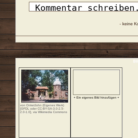
- keine 
Bi
+ Ein eigenes Bild hinzufügen +
von OnkelJohn (Eigenes Werk)
[
GFDL
oder
CC-BY-SA-3.0-2.5-
2.0-1.0
],
via Wikimedia Commons