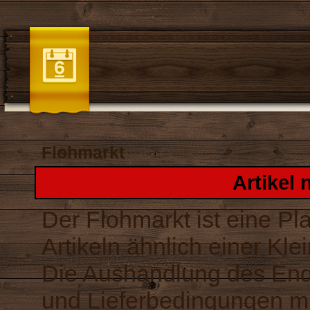
Flohmarkt
Artikel 
Der Flohmarkt ist eine Pl
Artikeln ähnlich einer Kle
Die Aushandlung des End
und Lieferbedingungen m