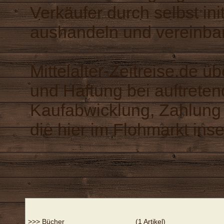
Verkäufer durch selbst in
aushandeln und vereinba
Mittelalter-Zeitreise.de 
und Haftung bei auftrete
Kaufabwicklung, Zahlung 
die hier im Flohmarkt inse
>>>
Bücher
(1 Artikel)