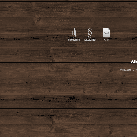
All
Amazon und