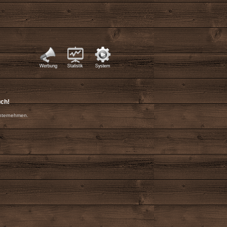
uch!
nternehmen.