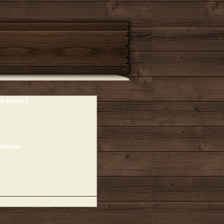
es Mitglied
rmular