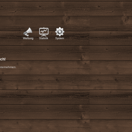
uch!
nternehmen.