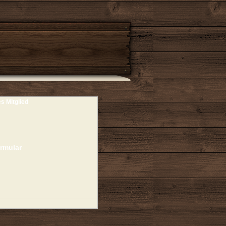
es Mitglied
rmular