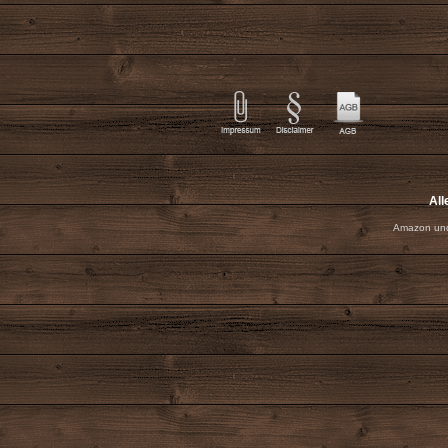
All
Amazon und