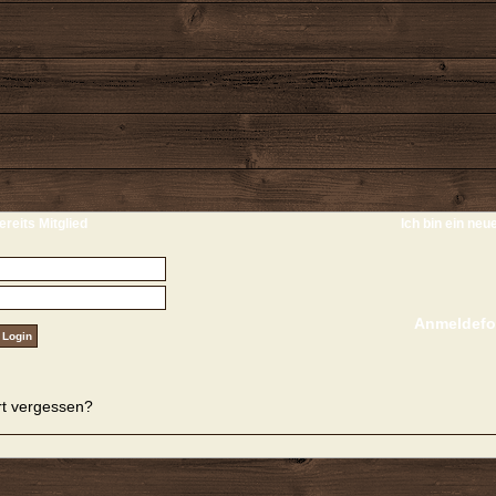
ereits Mitglied
Ich bin ein neu
Anmeldefo
t vergessen?