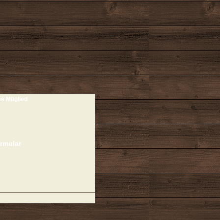
es Mitglied
rmular