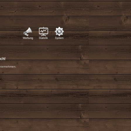
uch!
nternehmen.