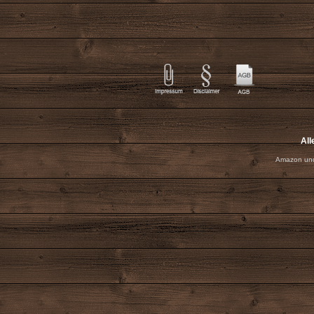
All
Amazon und