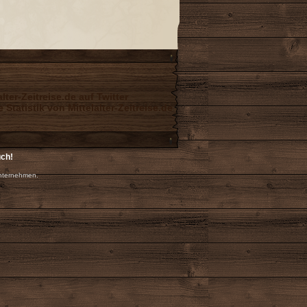
uch!
nternehmen.