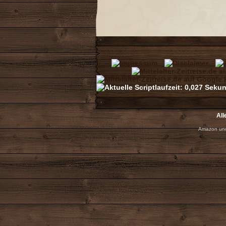
All
Amazon und