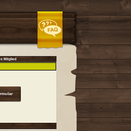
es Mitglied
rmular