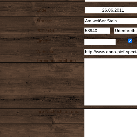
Ende:
Strasse:
PLZ / Ort:
/
Eintritt:
€
E
Webseite:
Terminbeschreibung:
Ihre Nachricht an uns: