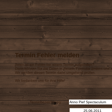
Termin Fehler melden
Ihnen ist ein Fehler bei einem Termin aufgefallen?
Dann können Sie die Daten in diesem Formular ändern und a
Wir werden diesen Termin dann umgehend prüfen.
Wir bedanken uns für ihre Hilfe!
Terminbezeichnung:
Beginn: