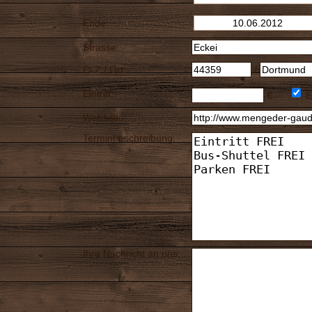
Ende:
Strasse:
PLZ / Ort:
/
Eintritt:
€
E
Webseite:
Terminbeschreibung:
Ihre Nachricht an uns: