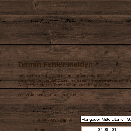
Termin Fehler melden
Ihnen ist ein Fehler bei einem Termin aufgefallen?
Dann können Sie die Daten in diesem Formular ändern und a
Wir werden diesen Termin dann umgehend prüfen.
Wir bedanken uns für ihre Hilfe!
Terminbezeichnung:
Beginn: