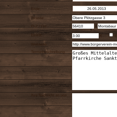
Ende:
Strasse:
PLZ / Ort:
/
Eintritt:
€
E
Webseite:
Terminbeschreibung:
Ihre Nachricht an uns: