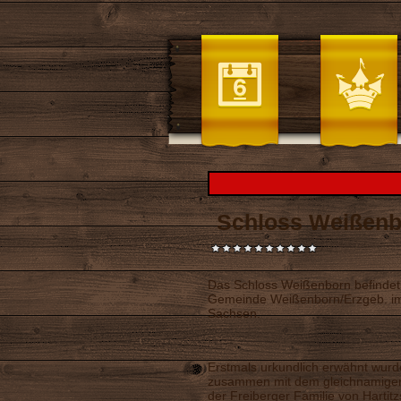
Schloss Weißenb
Das Schloss Weißenborn befindet s
Gemeinde Weißenborn/Erzgeb. im 
Sachsen.
Erstmals urkundlich erwähnt wur
zusammen mit dem gleichnamigen
der Freiberger Familie von Hartit