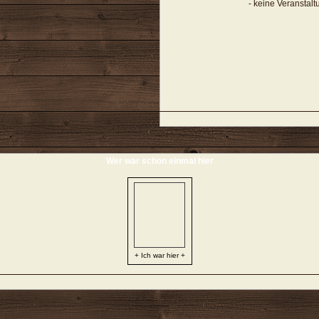
- keine Veranstal
Wer war schon einmal hier
+ Ich war hier +