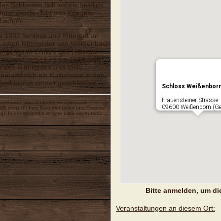
des Schlosses fällt wahrscheinlich
born wurde nicht von Kriegen,
rschont.
e 1802 Schloss und Rittergut an
n einen Rittmeister von Weißenbach
angenheim erwarb das Rittergut
u, und behielt es bis 1924. 1931
er des Rittergutes und 1945
befand sich ein Kulturhaus in den
enborn ist zurzeit geschlossen.
Schloss Weißenbor
Frauensteiner Strasse
eißenborn
aus der freien Enzyklopädie
09600 Weißenborn (G
-Lizenz für freie Dokumentation
und
Creative
ng
). In der Wikipedia ist eine
Liste der Autoren
Bitte anmelden, um di
Veranstaltungen an diesem Ort: