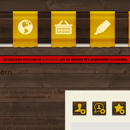
Sie müssen sich zuerst
anmelden
, um an diesem Ort angemeldet zu werden.
orn
ich südöstlich von Freiberg in der
Landkreis Mittelsachsen in
de das Gebäude im Jahre 1213
 Dorf. Weißenborn wurde 1365
zsch als Lehen übergeben, in deren