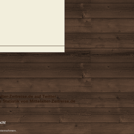
uch!
nternehmen.