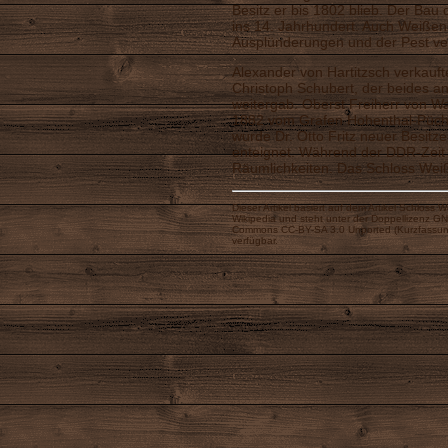
Besitz er bis 1802 blieb. Der Bau 
ins 14. Jahrhundert. Auch Weißen
Ausplünderungen und der Pest ve
Alexander von Hartitzsch verkauft
Christoph Schubert, der beides a
weitergab. Oberst Freiherr von W
1882 vom Grafen Hohenthal-Pücha
wurde Dr. Otto Fritz neuer Besitz
enteignet. Während der DDR-Zeit 
Räumlichkeiten. Das Schloss Weiß
Dieser Artikel basiert auf dem Artikel
Schloss W
Wikipedia
und steht unter der Doppellizenz
GNU
Commons CC-BY-SA 3.0 Unported
(
Kurzfassu
verfügbar.