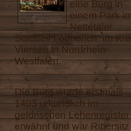
eine Burg in
einem Park i
By Michielverbeek (Own work)
[
GFDL
or
CC-BY-SA-3.0-2.5-2.0-
1.0
],
via Wikimedia Commons
Nettetaler
Stadtteil Lobberich im Kre
Viersen in Nordrhein-
Westfalen.
Die Burg wurde erstmals
1403 urkundlich im
geldrischen Lehenregister
erwähnt und war Rittersitz