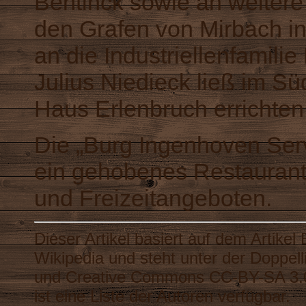
Bentinck sowie an weitere
den Grafen von Mirbach in
an die Industriellenfamili
Julius Niedieck ließ im Sü
Haus Erlenbruch errichten
Die „Burg Ingenhoven Serv
ein gehobenes Restaurant 
und Freizeitangeboten.
Dieser Artikel basiert auf dem Artikel
Wikipedia
und steht unter der Doppel
und
Creative Commons CC-BY-SA 3.
ist eine
Liste der Autoren
verfügbar.