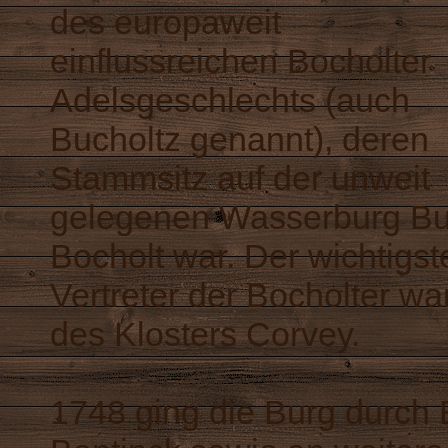
des europaweit
einflussreichen Bocholter
Adelsgeschlechts (auch
Bucholtz genannt), deren
Stammsitz auf der unweit
gelegenen Wasserburg Bu
Bocholt war. Der wichtigst
Vertreter der Bocholter wa
des Klosters Corvey.
1748 ging die Burg durch 