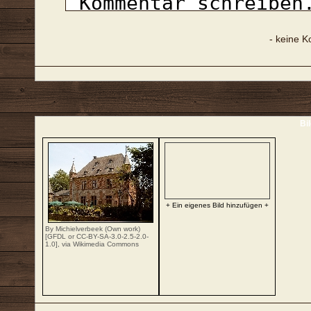
- keine 
Bi
+ Ein eigenes Bild hinzufügen +
By Michielverbeek (Own work)
[
GFDL
or
CC-BY-SA-3.0-2.5-2.0-
1.0
],
via Wikimedia Commons