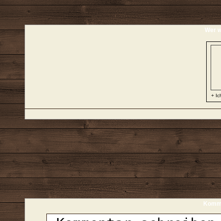
Wer w
+ Ic
Komme