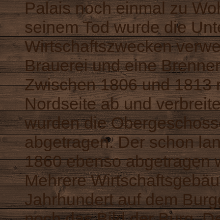
Palais noch einmal zu W
seinem Tod wurde die Unt
Wirtschaftszwecken verwen
Brauerei und eine Brenner
Zwischen 1806 und 1813 
Nordseite ab und verbreit
wurden die Obergeschosse
abgetragen. Der schon lan
1860 ebenso abgetragen wi
Mehrere Wirtschaftsgebäu
Jahrhundert auf dem Burg
noch das Bild der Burg. D