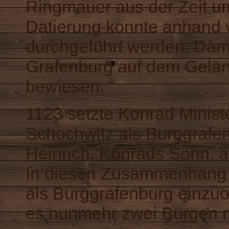
Ringmauer
aus der Zeit u
Datierung konnte anhand
durchgeführt werden. Dami
Grafenburg auf dem Gelä
bewiesen.
1123 setzte Konrad Ministe
Schochwitz
als Burggrafen
Heinrich, Konrads Sohn, ab
In diesen Zusammenhang i
als
Burggrafenburg
einzuo
es nunmehr zwei Burgen m