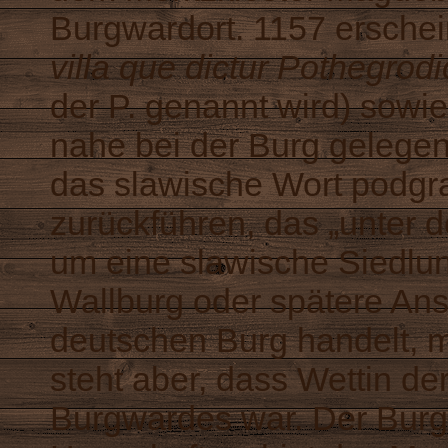
Burgwardort. 1157 erschei
villa que dictur Pothegrodi
der P. genannt wird) sowi
nahe bei der Burg gelege
das slawische Wort podgra
zurückführen, das „unter d
um eine slawische Siedlun
Wallburg oder spätere Ans
deutschen Burg handelt, m
steht aber, dass Wettin de
Burgwardes war. Der Bur