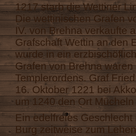
1217 starb die Wettiner L
Die wettinischen
Grafen v
IV. von Brehna verkaufte
Grafschaft Wettin an den
E
wurde in ein erzbischöflic
Grafen von Brehna waren 
Templerordens
. Graf
Friedr
16. Oktober 1221 bei
Akk
um 1240 den Ort
Mücheln
Ein edelfreies Geschlecht
Burg zeitweise zum Lehen 