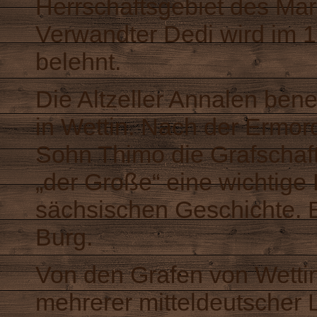
Herrschaftsgebiet des
Mar
Verwandter
Dedi
wird im 1
belehnt.
Die
Altzeller
Annalen bene
in Wettin. Nach der Ermord
Sohn
Thimo
die Grafscha
„der Große“ eine wichtige 
sächsischen Geschichte. E
Burg.
Von den
Grafen von Wetti
mehrerer mitteldeutscher 