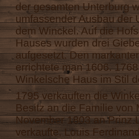
der gesamten Unterburg w
umfassender Ausbau der 
dem Winckel
. Auf die Ho
Hauses wurden drei Giebe
aufgesetzt. Den markante
errichtete man 1606. 1768
Winkelsche Haus im Stil 
1795 verkauften die Wink
Besitz an die Familie von 
November 1803 an Prinz
verkaufte. Louis Ferdinan