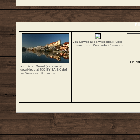
Bi
von Mewes at de.wikipedia [Public
domain],
vom Wikimedia Commons
+ Ein ei
von David Meisel (Parexus at
de.wikipedia) [
CC-BY-SA-2.0-de
],
via Wikimedia Commons