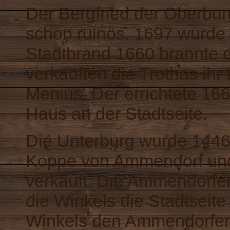
Der
Bergfried
der Oberburg
schon ruinös. 1697 wurde 
Stadtbrand 1660 brannte 
verkauften die Trothas ih
Menius. Der errichtete 16
Haus an der Stadtseite.
Die Unterburg wurde 1446 
Koppe von Ammendorf un
verkauft. Die Ammendorfer
die Winkels die Stadtseit
Winkels den Ammendorfer A