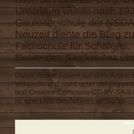
Unterburg wurde nach 193
Gauleiterschule
der
NSD
Neuzeit diente die Burg 
Fachschule für Schäferei.
Besitz des
Saalkreises
übe
Dieser Artikel basiert auf dem Artikel
Wikipedia
und steht unter der Doppel
und
Creative Commons CC-BY-SA 3.
ist eine
Liste der Autoren
verfügbar.
Wer w