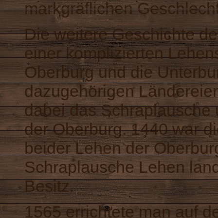
markgräflichen Geschlecht
Die weitere Geschichte de
einer komplizierten Lehe
Oberburg und die Unterbu
dazugehörigen Ländereien 
dabei das Schraplausche 
der Oberburg. 1440 war d
beider Lehen der Oberburg
Schraplausche Lehen land
Besitz.
1565 errichtete man auf d