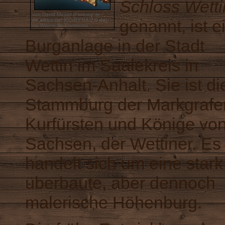
Schloss Wetti
von David Meisel (Parexus at
genannt, ist e
de.wikipedia) [
CC-BY-SA-2.0-de
],
via Wikimedia Commons
Burganlage
in der Stadt
Wettin
im
Saalekreis
in
Sachsen-Anhalt
. Sie ist di
Stammburg der Markgrafe
Kurfürsten und Könige vo
Sachsen, der
Wettiner
. Es
handelt sich um eine stark
überbaute, aber dennoch
malerische
Höhenburg
.