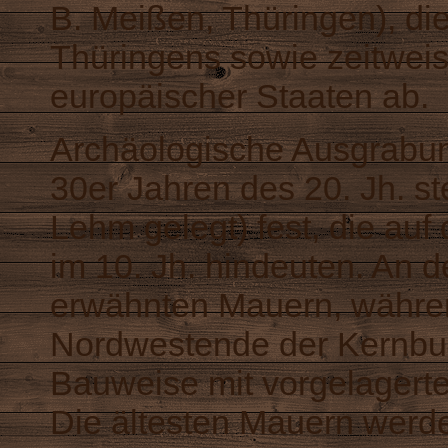
B.
Meißen
,
Thüringen
), d
Thüringens
sowie zeitwei
europäischer Staaten ab.
Archäologische Ausgrabu
30er Jahren des 20. Jh. s
Lehm gelegt) fest, die au
im 10. Jh. hindeuten. An 
erwähnten Mauern, währe
Nordwestende der
Kernbu
Bauweise mit vorgelager
Die ältesten Mauern werde