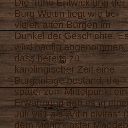
Die frühe Entwicklung der
Burg Wettin liegt wie bei
vielen alten Burgen im
Dunkel der Geschichte. E
wird häufig angenommen,
dass bereits zu
karolingischer Zeit
eine
Burganlage bestand, die
später zum Mittelpunkt ei
Erwähnung gab es in eine
Juli 961 als „Vitin civitas“ 
dem
Moritzkloster Magde