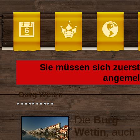
Sie müssen sich zuers
angemel
Burg Wettin
Die
Burg
Wettin
, auch