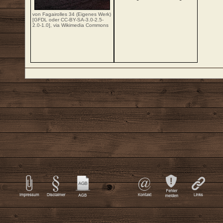
von Fagairolles 34 (Eigenes Werk)
[
GFDL
oder
CC-BY-SA-3.0-2.5-
2.0-1.0
],
via Wikimedia Commons