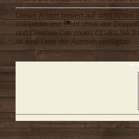
Dieser Artikel basiert auf dem Artikel
Wikipedia
und steht unter der Doppel
und
Creative Commons CC-BY-SA 3.
ist eine
Liste der Autoren
verfügbar.
Wer w