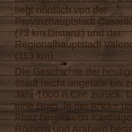
liegt nördlich von der
Provinzhauptstadt Castell
(73 km Distanz) und der
Regionalhauptstadt Valen
(113 km).
Die Geschichte der heutig
Stadt reicht ungefähr bis 
Jahr 1000 n.Chr. zurück. D
eine Burg. In der Antike un
Platz bereits von Karthage
Römern und Arabern besied