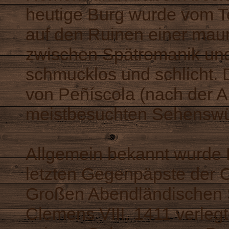
heutige Burg wurde vom T
auf den Ruinen einer maur
zwischen Spätromanik und 
schmucklos und schlicht. 
von Peñíscola (nach der A
meistbesuchten Sehenswü
Allgemein bekannt wurde 
letzten Gegenpäpste der 
Großen Abendländischen S
Clemens VIII. 1411 verlegt