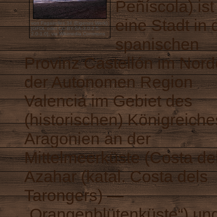
Peñíscola) ist
eine Stadt in 
von Fagairolles 34 (Eigenes Werk)
[
GFDL
oder
CC-BY-SA-3.0-2.5-
2.0-1.0
],
via Wikimedia Commons
spanischen
Provinz Castellón im Nor
der Autonomen Region
Valencia im Gebiet des
(historischen) Königreiche
Aragonien an der
Mittelmeerküste (Costa de
Azahar (katal. Costa dels
Tarongers) —
„Orangenblütenküste“) un