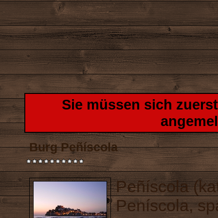
Sie müssen sich zuers
angemel
Burg Peñíscola
Peñíscola (kat
Peníscola, sp