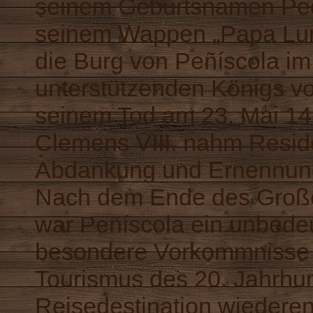
seinem Geburtsnamen Ped
seinem Wappen „Papa Lun
die Burg von Peñíscola i
unterstützenden Königs vo
seinem Tod am 23. Mai 14
Clemens VIII. nahm Reside
Abdankung und Ernennung
Nach dem Ende des Groß
war Peñíscola ein unbede
besondere Vorkommnisse 
Tourismus des 20. Jahrhund
Reisedestination wiederen