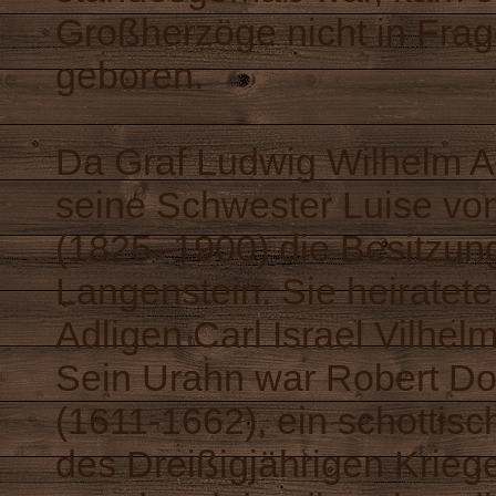
Großherzöge nicht in Frag
geboren.
Da Graf Ludwig Wilhelm Au
seine Schwester Luise vo
(1825–1900) die Besitzun
Langenstein. Sie heirate
Adligen Carl Israel Vilhe
Sein Urahn war Robert Do
(1611-1662), ein schottis
des Dreißigjährigen Krieg