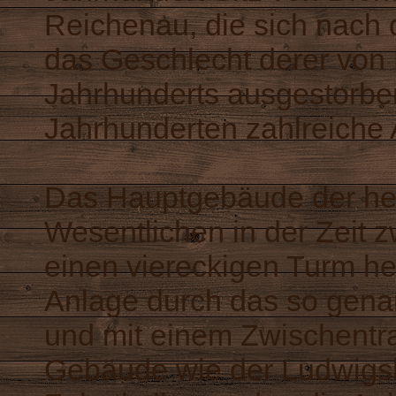
Reichenau, die sich nach
das Geschlecht derer von
Jahrhunderts ausgestorbe
Jahrhunderten zahlreiche 
Das Hauptgebäude der he
Wesentlichen in der Zeit
einen viereckigen Turm h
Anlage durch das so gena
und mit einem Zwischentr
Gebäude wie der Ludwigs