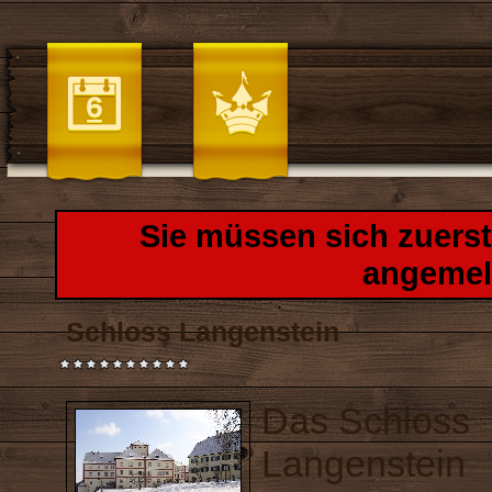
Sie müssen sich zuers
angemel
Schloss Langenstein
Das Schloss
Langenstein