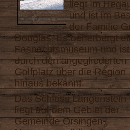
liegt im Hega
und ist im Bes
von TommiS (Eigenes Werk) [CC-
BY-3.0
(http://creativecommons.org/licenses/by/3.0)],
via Wikimedia Commons
der Familie G
Douglas. Es beherbergt ei
Fasnachtsmuseum und ist
durch den angegliederten
Golfplatz über die Region
hinaus bekannt.
Das Schloss Langenstein
liegt auf dem Gebiet der
Gemeinde Orsingen-