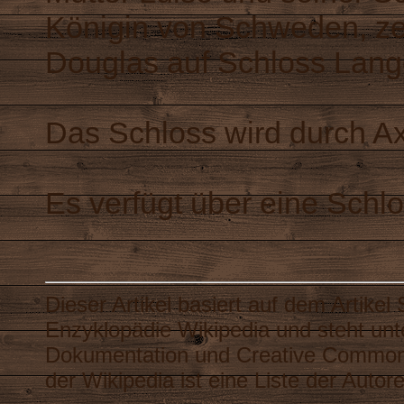
Königin von Schweden, ze
Douglas auf Schloss Lang
Das Schloss wird durch Ax
Es verfügt über eine Schlo
Dieser Artikel basiert auf dem Artikel
Enzyklopädie
Wikipedia
und steht unt
Dokumentation
und
Creative Common
der Wikipedia ist eine
Liste der Autor