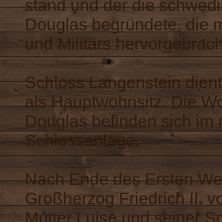
stand und der die schwedi
Douglas begründete, die m
und Militärs hervorgebrach
Schloss Langenstein dient
als Hauptwohnsitz. Die W
Douglas befinden sich im 
Schlossanlage.
Nach Ende des Ersten Wel
Großherzog Friedrich II. v
Mutter Luise und seiner S