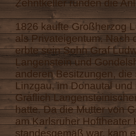
Zehntkeller runden die An
1826 kaufte Großherzog 
als Privateigentum. Nach
erbte sein Sohn Graf Lud
Langenstein und Gondels
anderen Besitzungen, die 
Linzgau, im Donautal und
Gräflich Langensteinisc
hatte. Da die Mutter von G
am Karlsruher Hoftheater 
standesgemäß war, kam er 