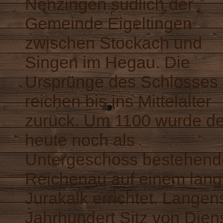
Nenzingen südlich der
Gemeinde Eigeltingen
zwischen Stockach und
Singen im Hegau. Die
Ursprünge des Schlosses
reichen bis ins Mittelalter
zurück. Um 1100 wurde de
heute noch als
Untergeschoss bestehende
Reichenau auf einem lang
Jurakalk errichtet. Langen
Jahrhundert Sitz von Die