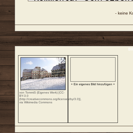
- keine 
Bi
+ Ein eigenes Bild hinzufügen +
von TommiS (Eigenes Werk) [CC-
BY-3.0
(http://creativecommons.org/licenses/by/3.0)],
via Wikimedia Commons