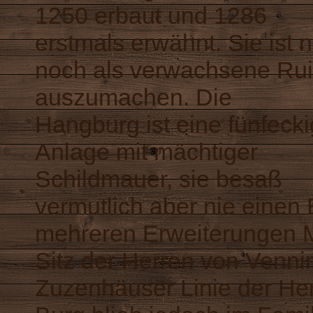
1250 erbaut und 1286
erstmals erwähnt. Sie ist n
noch als verwachsene Ru
auszumachen. Die
Hangburg ist eine fünfeck
Anlage mit mächtiger
Schildmauer, sie besaß
vermutlich aber nie einen 
mehreren Erweiterungen Mi
Sitz der Herren von Venni
Zuzenhäuser Linie der He