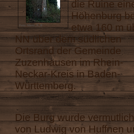
die Ruine ein
Höhenburg be
etwa 160 m ü
Foto: Mario_A_B
NN über dem südlichen
Ortsrand der Gemeinde
Zuzenhausen im Rhein-
Neckar-Kreis in Baden-
Württemberg.
Die Burg wurde vermutlic
von Ludwig von Huffnen 