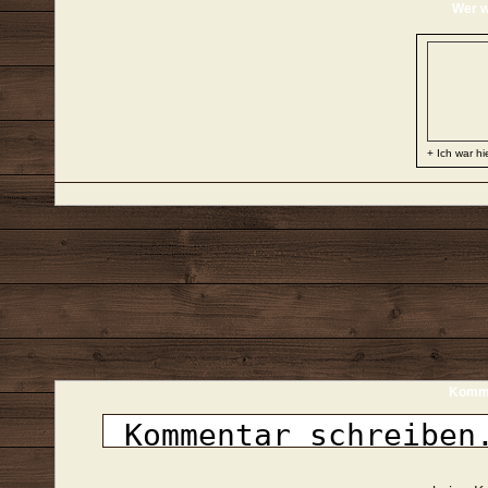
Wer w
+ Ich war hi
Komme