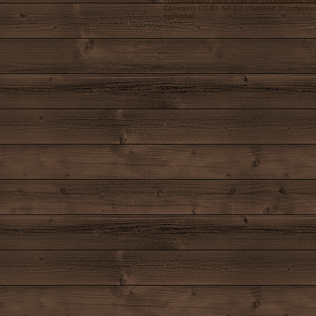
Wikipedia
und steht unter der Doppellizenz
GNU
Commons CC-BY-SA 3.0 Unported
(
Kurzfassu
verfügbar.