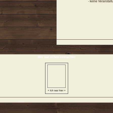
- keine Veranstal
Wer war schon einmal hier
+ Ich war hier +