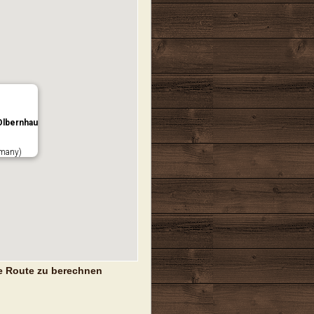
Olbernhau
rmany)
e Route zu berechnen