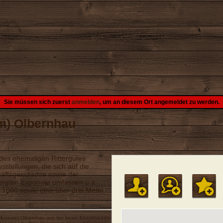
Sie müssen sich zuerst
anmelden
, um an diesem Ort angemeldet zu werden.
m) Olbernhau
es ehemaligen Rittergutes
stellungen, die sich auf die
haftsgeschichte sowie der
zeigten Exponate umfassen u.a.
 1800 sowie eine über drei Meter
 (Museum) Olbernhau
aus der freien Enzyklopädie