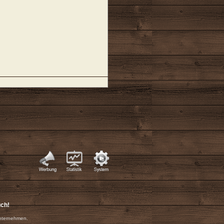
uch!
nternehmen.