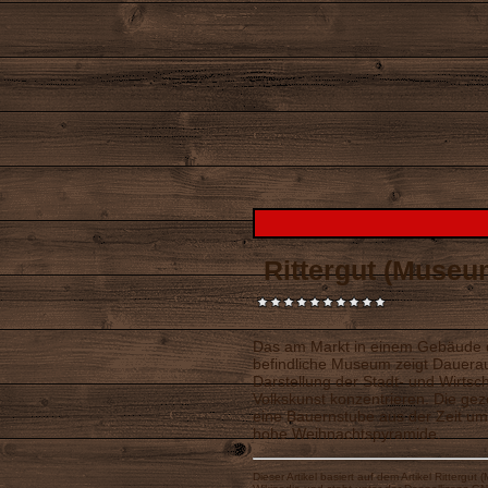
Rittergut (Museu
Das am Markt in einem Gebäude d
befindliche Museum zeigt Daueraus
Darstellung der Stadt- und Wirtsc
Volkskunst konzentrieren. Die ge
eine Bauernstube aus der Zeit um
hohe Weihnachtspyramide.
Dieser Artikel basiert auf dem Artikel
Rittergut