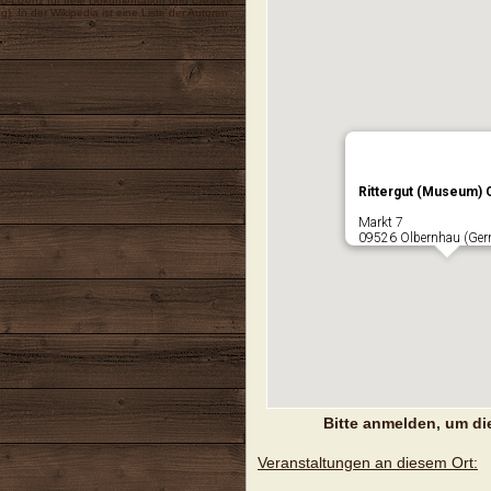
-Lizenz für freie Dokumentation
und
Creative
ng
). In der Wikipedia ist eine
Liste der Autoren
Rittergut (Museum) 
Markt 7
09526 Olbernhau (Ge
Bitte anmelden, um di
Veranstaltungen an diesem Ort: