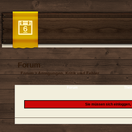
Forum
Forum
>
Anregungen, Kritik und Fehler
Forum
The
Sie müssen sich einloggen,