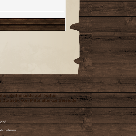
uch!
nternehmen.