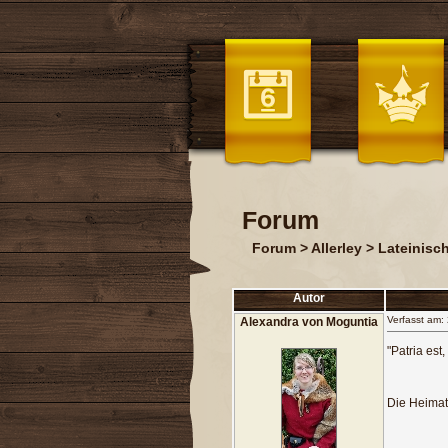
Forum
Forum
>
Allerley
>
Lateinis
Autor
Verfasst am:
Alexandra von Moguntia
"Patria est
Die Heimat 