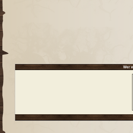
Wer w