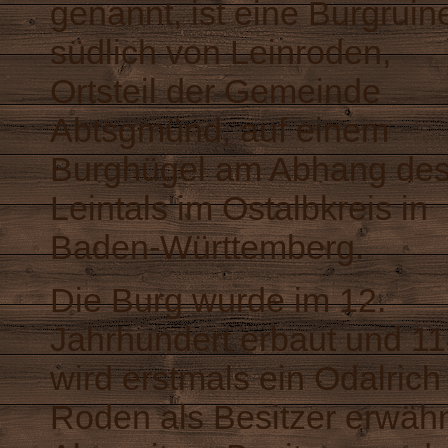
genannt, ist eine Burgruin
südlich von Leinroden,
Ortsteil der Gemeinde
Abtsgmünd, auf einem
Burghügel am Abhang de
Leintals im Ostalbkreis in
Baden-Württemberg.
Die Burg wurde im 12.
Jahrhundert erbaut und 1
wird erstmals ein Odalrich
Roden als Besitzer erwähn