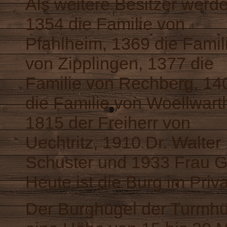
Als weitere Besitzer werd
1354 die Familie von
Pfahlheim, 1369 die Famil
von Zipplingen, 1377 die
Familie von Rechberg, 14
die Familie von Woellwart
1815 der Freiherr von
Uechtritz, 1910 Dr. Walter
Schuster und 1933 Frau G
Heute ist die Burg im Priva
Der Burghügel der Turmhüg