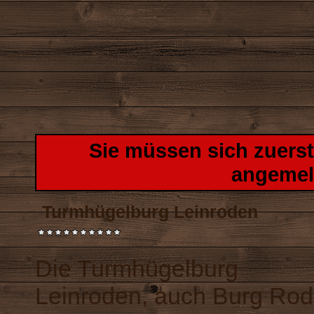
Sie müssen sich zuers
angemel
Turmhügelburg Leinroden
Die Turmhügelburg
Leinroden, auch Burg Ro