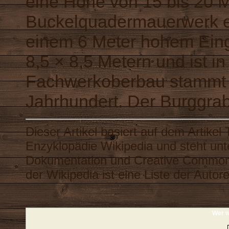
eine Höhe von 15 bis 20 Me
Buckelquadermauerwerk e
einem 6 Meter hohem Eing
8,5 × 8,5 Metern und ist i
Fachwerkoberbau stammt a
Jahrhundert. Der Burggrabe
Dieser Artikel basiert auf dem Artikel
Enzyklopädie
Wikipedia
und steht unt
Dokumentation
und
Creative Common
der Wikipedia ist eine
Liste der Autor
Wer w