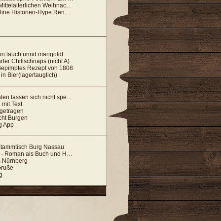
rlichen Weihnachtsmarkt in Telgte unter Wasser
torien-Hype Renaissance der Wanderhuren
n lauch unnd mangoldt
rter Chilischnaps (nicht A)
Gepimptes Rezept von 1808
n Bier(lagertauglich)
n lassen sich nicht speichern.
 mit Text
ngetragen
cht Burgen
g App
erstammtisch Burg Nassau
 Roman als Buch und Hörspiel
s Nürnberg
Gruße
g