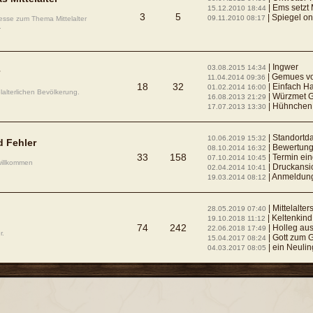
| Ems setzt Mittelalte
15.12.2010 18:44
3
5
| Spiegel online His
09.11.2010 08:17
esse zum Thema Mittelalter
.
| Ingwer
03.08.2015 14:34
| Gemues vo
11.04.2014 09:36
18
32
| Einfach Ha
01.02.2014 16:00
elalterlichen Bevölkerung.
| Würzmet 
16.08.2013 21:29
| Hühnchen i
17.07.2013 13:30
| Standortdate
10.06.2019 15:32
d Fehler
| Bewertung
08.10.2014 16:32
33
158
| Termin ei
07.10.2014 10:45
 willkommen
| Druckansi
02.04.2014 10:41
| Anmeldun
19.03.2014 08:12
| Mittelalt
28.05.2019 07:40
| Keltenkind -
19.10.2018 11:12
74
242
| Holleg au
22.06.2018 17:49
r.
| Gott zum 
15.04.2017 08:24
| ein Neulin
04.03.2017 08:05