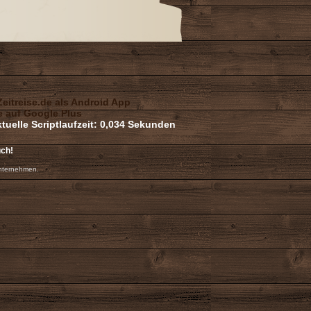
uch!
nternehmen.