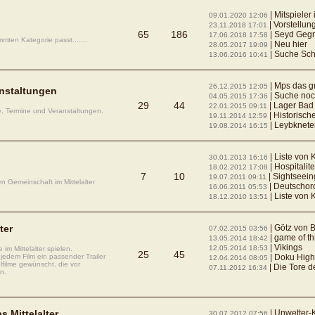
| Mitspieler
09.01.2020 12:06
| Vorstellun
23.11.2018 17:01
65
186
| Seyd Gegr
17.06.2018 17:58
mten Kategorie passt.......
| Neu hier
28.05.2017 19:09
| Suche Schaukampf Rec
13.06.2016 10:41
| Mps das große 
26.12.2015 12:05
anstaltungen
| Suche no
04.05.2015 17:36
29
44
| Lager Bad 
22.01.2015 09:11
, Termine und Veranstaltungen.
| Historische
19.11.2014 12:59
| Leybkneter
19.08.2014 16:15
| Liste von Kr
30.01.2013 16:16
| Hospitalit
18.02.2012 17:08
7
10
| Sightseeing
19.07.2011 09:11
en Gemeinschaft im Mittelalter
| Deutscho
16.06.2011 05:53
| Liste von Kreu
18.12.2010 13:51
ter
| Götz von 
07.02.2015 03:56
| game of t
13.05.2014 18:42
| Vikings
12.05.2014 18:53
e im Mittelalter spielen.
25
45
 jedem Film ein passender Trailer
| Doku Hightech d
12.04.2014 08:05
elfilme gewünscht, die vor
| Die Tore der Welt
07.11.2012 16:34
en.
s Mittelalter
| Unwetter-Katastro
30.07.2012 07:56