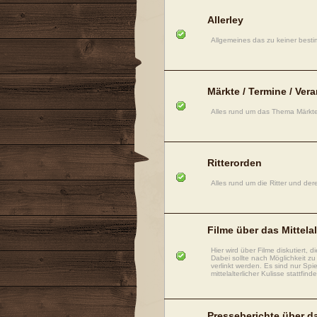
Allerley
Allgemeines das zu keiner bestim
Märkte / Termine / Ver
Alles rund um das Thema Märkte
Ritterorden
Alles rund um die Ritter und der
Filme über das Mittelal
Hier wird über Filme diskutiert, di
Dabei sollte nach Möglichkeit zu
verlinkt werden. Es sind nur Spi
mittelalterlicher Kulisse stattfind
Presseberichte über da