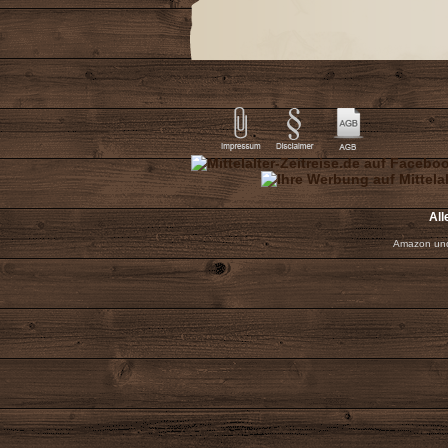
All
Amazon und