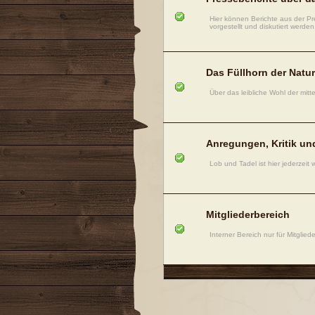
Hier können Berichte aus der Pr
vorgestellt und diskutiert werden
Das Füllhorn der Natur
Über das leibliche Wohl der mitt
Anregungen, Kritik un
Lob und Tadel ist hier jederzeit
Mitgliederbereich
Interner Bereich nur für Mitgliede