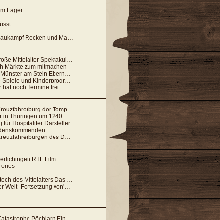
 im Lager
g
üsst
ken und Maiden in u. umzu Osterholz - Scharmbeck
Mittelalter Spektakulum geht pleite
ch Märkte zum mitmachen
Münster am Stein Ebernburg
 Spiele und Kinderprogramm
 hat noch Termine frei
euzfahrerburg der Tempelritter
er in Thüringen um 1240
 für Hospitaliter Darsteller
rdenskommenden
zfahrerburgen des Deutschen Ordens
Berlichingen RTL Film
hrones
es Mittelalters Das Wikinger-Schwert
 -Fortsetzung von'Die Säulen der Erde'-
phe Pöchlarn Ein Toter, viele Verletzte